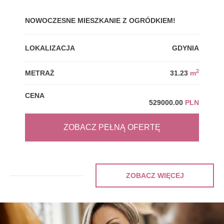
NOWOCZESNE MIESZKANIE Z OGRÓDKIEM!
GDY
LOKALIZACJA
GDYNIA
LOK
2
METRAŻ
31.23
m
MET
CENA
CEN
529000.00
PLN
ZOBACZ PEŁNĄ OFERTĘ
ZOBACZ WIĘCEJ