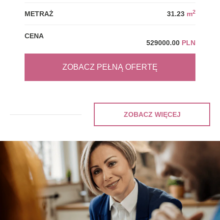
2
METRAŻ
31.23
m
MET
CENA
CEN
529000.00
PLN
ZOBACZ PEŁNĄ OFERTĘ
ZOBACZ WIĘCEJ