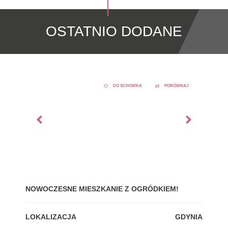
OSTATNIO DODANE
DO SCHOWKA
PORÓWNAJ
NOWOCZESNE MIESZKANIE Z OGRÓDKIEM!
GDY
LOKALIZACJA
GDYNIA
LOK