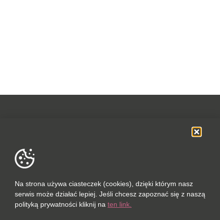
OFERTA
SOCIAL MEDIA
DANE FIRMOWE
Na strona używa ciasteczek (cookies), dzięki którym nasz
serwis może działać lepiej. Jeśli chcesz zapoznać się z naszą
POLUBIONYCH (0 / 10)
polityką prywatności kliknij na
ten link.
PORÓWNAJ (0 / 5)