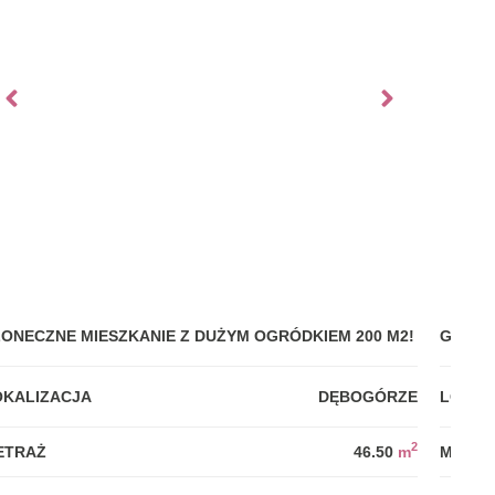
ŁONECZNE MIESZKANIE Z DUŻYM OGRÓDKIEM 200 M2!
GDYNI
OKALIZACJA
DĘBOGÓRZE
LOKAL
2
ETRAŻ
46.50
m
METRA