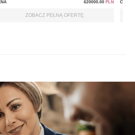
ENA
620000.00
PLN
CENA
ZOBACZ PEŁNĄ OFERTĘ