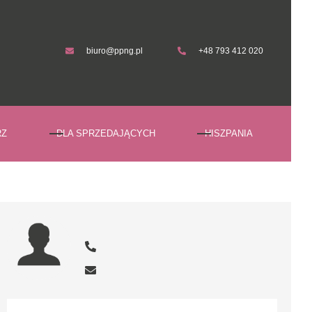
biuro@ppng.pl
+48 793 412 020
biuro@ppng.pl
+48 793 412 020
RZ
DLA SPRZEDAJĄCYCH
HISZPANIA