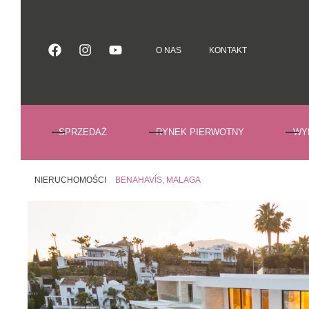
O NAS
KONTAKT
O NAS
KONTAKT
SPRZEDAŻ
RYNEK PIERWOTNY
WY
NIERUCHOMOŚCI
BENAHAVÍS, MALAGA