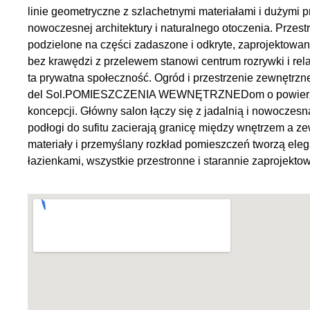
linie geometryczne z szlachetnymi materiałami i dużymi 
nowoczesnej architektury i naturalnego otoczenia. Prze
podzielone na części zadaszone i odkryte, zaprojektowane
bez krawędzi z przelewem stanowi centrum rozrywki i rela
ta prywatna społeczność. Ogród i przestrzenie zewnętrz
del Sol.POMIESZCZENIA WEWNĘTRZNEDom o powierzchni 7
koncepcji. Główny salon łączy się z jadalnią i nowoczesn
podłogi do sufitu zacierają granicę między wnętrzem a ze
materiały i przemyślany rozkład pomieszczeń tworzą elega
łazienkami, wszystkie przestronne i starannie zaprojekt