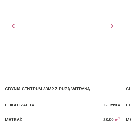
GDYNIA CENTRUM 33M2 Z DUŻĄ WITRYNĄ.
S
LOKALIZACJA
GDYNIA
L
2
METRAŻ
23.00
m
M