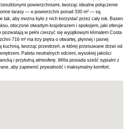
przeszklonymi powierzchniami, tworząc idealne połączenie
stronne tarasy — o powierzchni ponad 330 m² — są
 tak, aby można było z nich korzystać przez cały rok. Basen
ksu, otoczone otwartym krajobrazem i spokojem, jaki oferuje
ne pozwalają w pełni cieszyć się wyjątkowym klimatem Costa
16 m² ma trzy piętra o otwartej, płynnej i jasnej
ą kuchnią, tworząc przestrzeń, w której przesuwane drzwi od
wnętrzem. Paleta neutralnych odcieni, wysokiej jakości
ncką i przytulną atmosferę. Willa posiada sześć sypialni z
owane, aby zapewnić prywatność i maksymalny komfort.