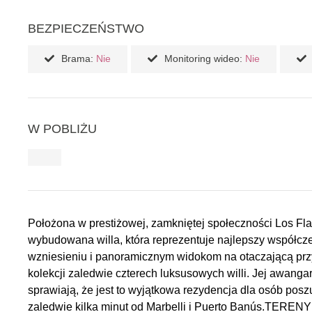
BEZPIECZEŃSTWO
Brama:
Nie
Monitoring wideo:
Nie
W POBLIŻU
Położona w prestiżowej, zamkniętej społeczności Los F
wybudowana willa, która reprezentuje najlepszy współczes
wzniesieniu i panoramicznym widokom na otaczającą prz
kolekcji zaledwie czterech luksusowych willi. Jej awanga
sprawiają, że jest to wyjątkowa rezydencja dla osób pos
zaledwie kilka minut od Marbelli i Puerto Banús.TERE