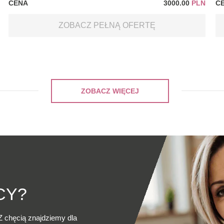
CENA
3000.00
PLN
C
ZOBACZ PEŁNĄ OFERTĘ
ZOBACZ WIĘCEJ
CY?
Z chęcią znajdziemy dla