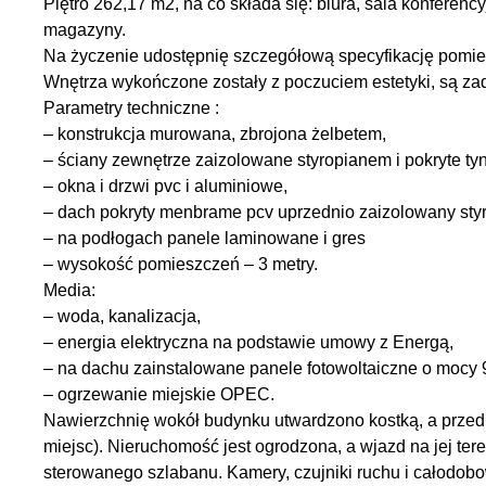
Piętro 262,17 m2, na co składa się: biura, sala konferency
magazyny.
Na życzenie udostępnię szczegółową specyfikację pomi
Wnętrza wykończone zostały z poczuciem estetyki, są zad
Parametry techniczne :
– konstrukcja murowana, zbrojona żelbetem,
– ściany zewnętrze zaizolowane styropianem i pokryte ty
– okna i drzwi pvc i aluminiowe,
– dach pokryty menbrame pcv uprzednio zaizolowany sty
– na podłogach panele laminowane i gres
– wysokość pomieszczeń – 3 metry.
Media:
– woda, kanalizacja,
– energia elektryczna na podstawie umowy z Energą,
– na dachu zainstalowane panele fotowoltaiczne o mocy 
– ogrzewanie miejskie OPEC.
Nawierzchnię wokół budynku utwardzono kostką, a przed 
miejsc). Nieruchomość jest ogrodzona, a wjazd na jej ter
sterowanego szlabanu. Kamery, czujniki ruchu i całodob