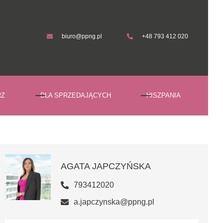
biuro@ppng.pl
+48 793 412 020
biuro@ppng.pl
+48 793 412 020
RZ
DLA SPRZEDAJĄCYCH
HISZPANIA
AGATA JAPCZYŃSKA
793412020
a.japczynska@ppng.pl