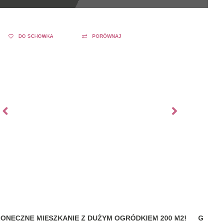
DO SCHOWKA
PORÓWNAJ
ŁONECZNE MIESZKANIE Z DUŻYM OGRÓDKIEM 200 M2!
GDYNI