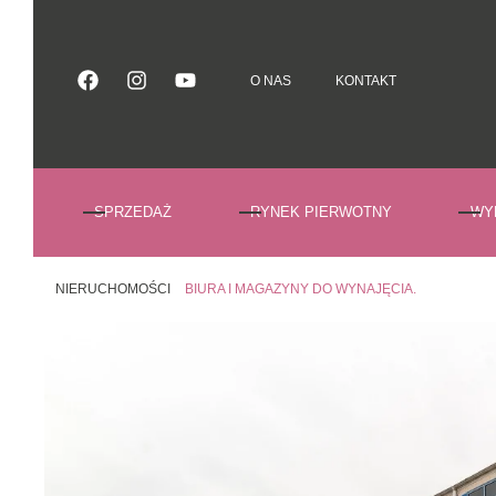
O NAS
KONTAKT
O NAS
KONTAKT
SPRZEDAŻ
RYNEK PIERWOTNY
WY
NIERUCHOMOŚCI
BIURA I MAGAZYNY DO WYNAJĘCIA.