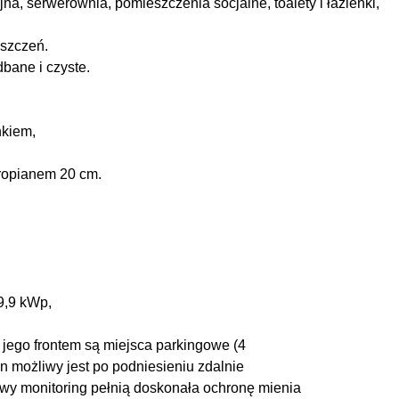
jna, serwerownia, pomieszczenia socjalne, toalety i łazienki,
eszczeń.
bane i czyste.
nkiem,
ropianem 20 cm.
9,9 kWp,
jego frontem są miejsca parkingowe (4
en możliwy jest po podniesieniu zdalnie
owy monitoring pełnią doskonała ochronę mienia