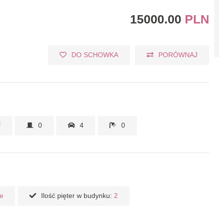
15000.00
PLN
DO SCHOWKA
PORÓWNAJ
2
0
4
0
e
Ilość pięter w budynku:
2