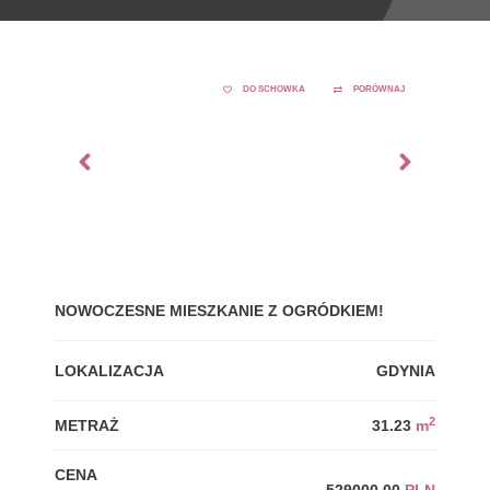
DO SCHOWKA
PORÓWNAJ
NOWOCZESNE MIESZKANIE Z OGRÓDKIEM!
GDY
LOKALIZACJA
GDYNIA
LOK
2
METRAŻ
31.23
m
MET
CENA
CEN