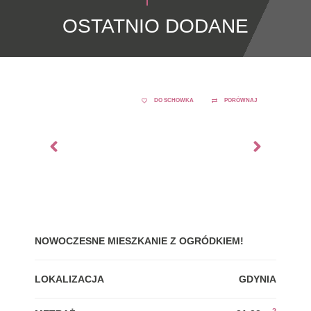
OSTATNIO DODANE
DO SCHOWKA
PORÓWNAJ
NOWOCZESNE MIESZKANIE Z OGRÓDKIEM!
GDY
LOKALIZACJA
GDYNIA
LOK