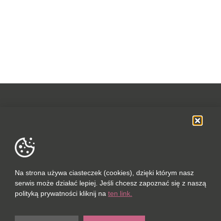
OFERTA
SOCIAL MEDIA
DANE FIRMOWE
Na strona używa ciasteczek (cookies), dzięki którym nasz
serwis może działać lepiej. Jeśli chcesz zapoznać się z naszą
POLUBIONYCH (0 / 10)
polityką prywatności kliknij na
ten link.
PORÓWNAJ (0 / 5)
© 2023