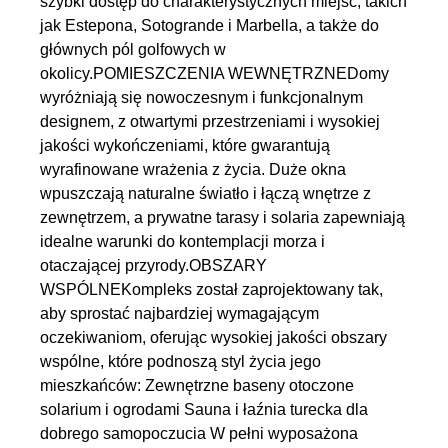
szybki dostęp do charakterystycznych miejsc, takich
jak Estepona, Sotogrande i Marbella, a także do
głównych pól golfowych w
okolicy.POMIESZCZENIA WEWNĘTRZNEDomy
wyróżniają się nowoczesnym i funkcjonalnym
designem, z otwartymi przestrzeniami i wysokiej
jakości wykończeniami, które gwarantują
wyrafinowane wrażenia z życia. Duże okna
wpuszczają naturalne światło i łączą wnętrze z
zewnętrzem, a prywatne tarasy i solaria zapewniają
idealne warunki do kontemplacji morza i
otaczającej przyrody.OBSZARY
WSPÓLNEKompleks został zaprojektowany tak,
aby sprostać najbardziej wymagającym
oczekiwaniom, oferując wysokiej jakości obszary
wspólne, które podnoszą styl życia jego
mieszkańców: Zewnętrzne baseny otoczone
solarium i ogrodami Sauna i łaźnia turecka dla
dobrego samopoczucia W pełni wyposażona