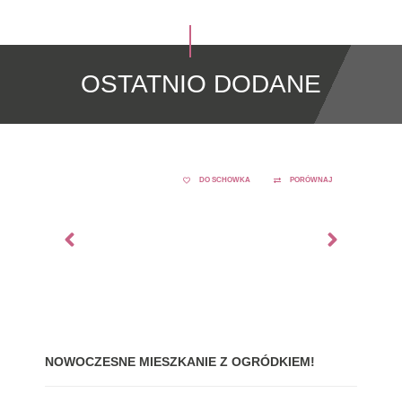
OSTATNIO DODANE
DO SCHOWKA
PORÓWNAJ
NOWOCZESNE MIESZKANIE Z OGRÓDKIEM!
GDY