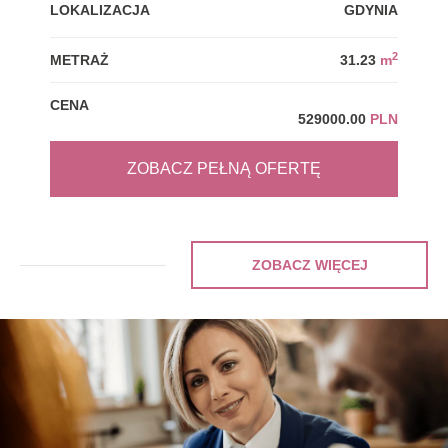
LOKALIZACJA
GDYNIA
LOK
2
METRAŻ
31.23
m
MET
CENA
CEN
529000.00
PLN
ZOBACZ PEŁNĄ OFERTĘ
ZOBACZ WIĘCEJ