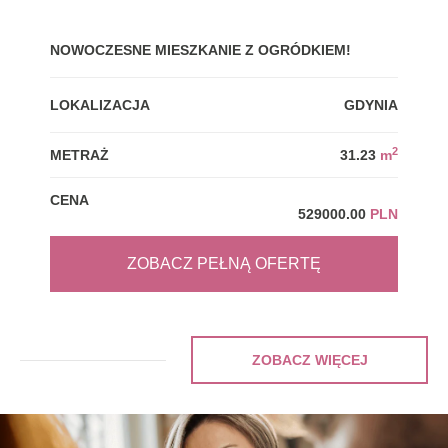
NOWOCZESNE MIESZKANIE Z OGRÓDKIEM!
GDY
LOKALIZACJA
GDYNIA
LOK
2
METRAŻ
31.23
m
MET
CENA
CEN
529000.00
PLN
ZOBACZ PEŁNĄ OFERTĘ
ZOBACZ WIĘCEJ