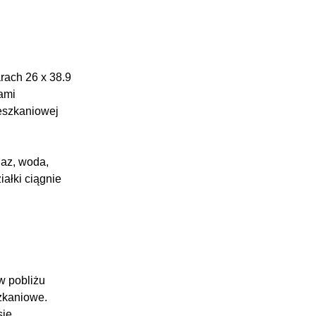
arach 26 x 38.9
ami
eszkaniowej
gaz, woda,
iałki ciągnie
w pobliżu
szkaniowe.
się