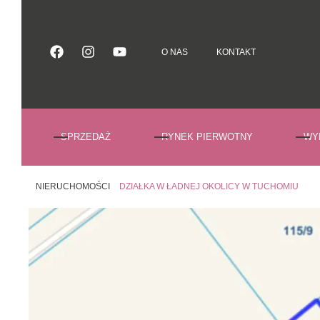
O NAS
KONTAKT
O NAS
KONTAKT
SPRZEDAŻ
RYNEK PIERWOTNY
WY
NIERUCHOMOŚCI
DZIAŁKA W ŁADNEJ OKOLICY W TUCHOMIU