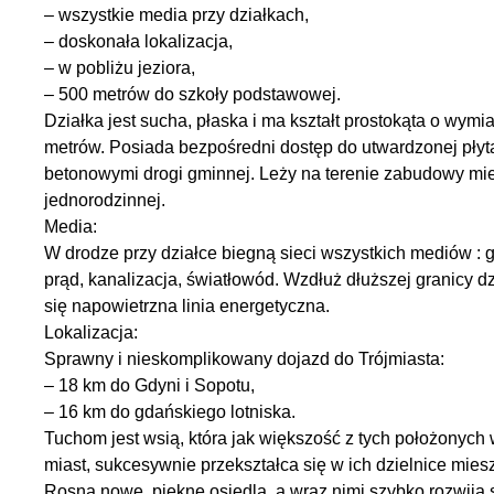
– wszystkie media przy działkach,
– doskonała lokalizacja,
– w pobliżu jeziora,
– 500 metrów do szkoły podstawowej.
Działka jest sucha, płaska i ma kształt prostokąta o wymi
metrów. Posiada bezpośredni dostęp do utwardzonej płyt
betonowymi drogi gminnej. Leży na terenie zabudowy mi
jednorodzinnej.
Media:
W drodze przy działce biegną sieci wszystkich mediów : 
prąd, kanalizacja, światłowód. Wzdłuż dłuższej granicy dz
się napowietrzna linia energetyczna.
Lokalizacja:
Sprawny i nieskomplikowany dojazd do Trójmiasta:
– 18 km do Gdyni i Sopotu,
– 16 km do gdańskiego lotniska.
Tuchom jest wsią, która jak większość z tych położonych 
miast, sukcesywnie przekształca się w ich dzielnice mie
Rosną nowe, piękne osiedla, a wraz nimi szybko rozwija 