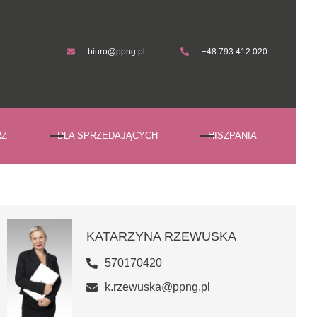
biuro@ppng.pl
+48 793 412 020
biuro@ppng.pl
+48 793 412 020
RZ
DLA SPRZEDAJĄCYCH
HISZPANIA
KATARZYNA RZEWUSKA
570170420
k.rzewuska@ppng.pl