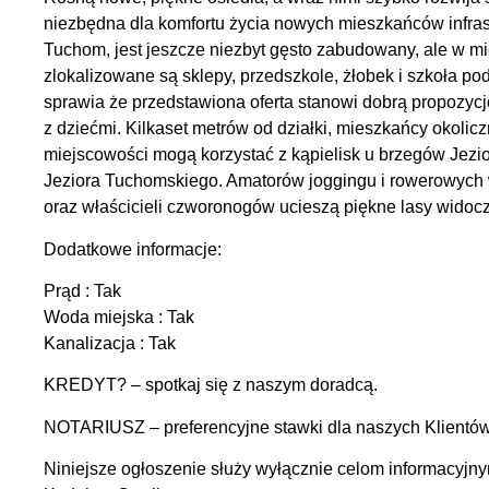
niezbędna dla komfortu życia nowych mieszkańców infrast
Tuchom, jest jeszcze niezbyt gęsto zabudowany, ale w m
zlokalizowane są sklepy, przedszkole, żłobek i szkoła p
sprawia że przedstawiona oferta stanowi dobrą propozycj
z dziećmi. Kilkaset metrów od działki, mieszkańcy okolic
miejscowości mogą korzystać z kąpielisk u brzegów Jezio
Jeziora Tuchomskiego. Amatorów joggingu i rowerowych
oraz właścicieli czworonogów ucieszą piękne lasy widoczn
Dodatkowe informacje:
Prąd : Tak
Woda miejska : Tak
Kanalizacja : Tak
KREDYT? – spotkaj się z naszym doradcą.
NOTARIUSZ – preferencyjne stawki dla naszych Klientó
Niniejsze ogłoszenie służy wyłącznie celom informacyjny