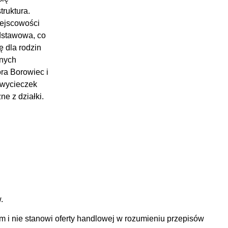
ruktura.
iejscowości
odstawowa, co
ę dla rodzin
znych
ra Borowiec i
 wycieczek
e z działki.
w.
m i nie stanowi oferty handlowej w rozumieniu przepisów