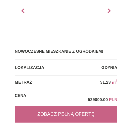
NOWOCZESNE MIESZKANIE Z OGRÓDKIEM!
GDY
LOKALIZACJA
GDYNIA
LOK
2
METRAŻ
31.23
m
MET
CENA
CEN
529000.00
PLN
ZOBACZ PEŁNĄ OFERTĘ