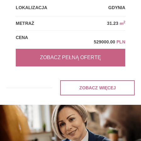
LOKALIZACJA
GDYNIA
LOK
2
METRAŻ
31.23
m
MET
CENA
CEN
529000.00
PLN
ZOBACZ PEŁNĄ OFERTĘ
ZOBACZ WIĘCEJ