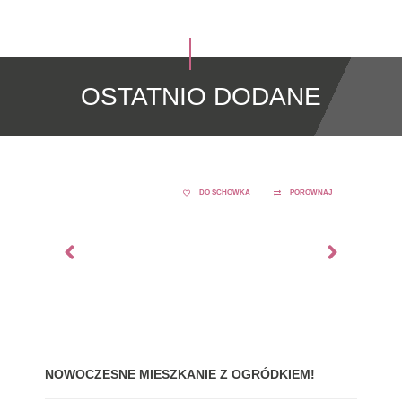
OSTATNIO DODANE
DO SCHOWKA
PORÓWNAJ
NOWOCZESNE MIESZKANIE Z OGRÓDKIEM!
GDY