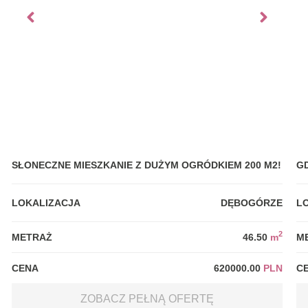
SŁONECZNE MIESZKANIE Z DUŻYM OGRÓDKIEM 200 M2!
G
LOKALIZACJA
DĘBOGÓRZE
L
2
METRAŻ
46.50
m
M
CENA
620000.00
PLN
C
ZOBACZ PEŁNĄ OFERTĘ