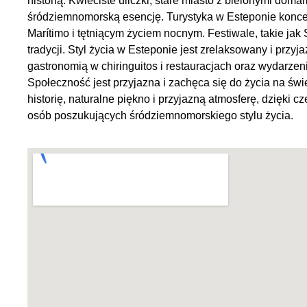
historią. Kwieciste uliczki, stare miasto z bielonymi doma
śródziemnomorską esencję. Turystyka w Esteponie koncent
Marítimo i tętniącym życiem nocnym. Festiwale, takie jak 
tradycji. Styl życia w Esteponie jest zrelaksowany i przy
gastronomią w chiringuitos i restauracjach oraz wydarzen
Społeczność jest przyjazna i zachęca się do życia na świ
historię, naturalne piękno i przyjazną atmosferę, dzięki 
osób poszukujących śródziemnomorskiego stylu życia.