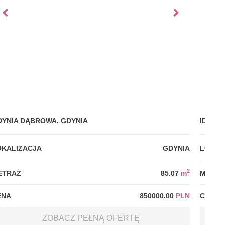
DYNIA DĄBROWA, GDYNIA
IDEALN
OKALIZACJA
GDYNIA
LOKAL
2
ETRAŻ
85.07
m
METRA
ENA
850000.00
PLN
CENA
ZOBACZ PEŁNĄ OFERTĘ