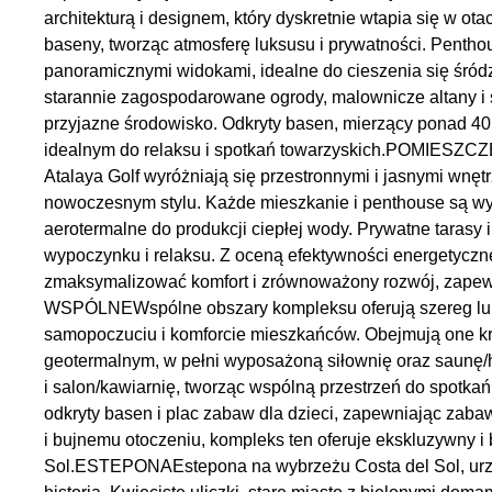
architekturą i designem, który dyskretnie wtapia się w ot
baseny, tworząc atmosferę luksusu i prywatności. Penthou
panoramicznymi widokami, idealne do cieszenia się śró
starannie zagospodarowane ogrody, malownicze altany i 
przyjazne środowisko. Odkryty basen, mierzący ponad 40 
idealnym do relaksu i spotkań towarzyskich.POMIE
Atalaya Golf wyróżniają się przestronnymi i jasnymi wnęt
nowoczesnym stylu. Każde mieszkanie i penthouse są 
aerotermalne do produkcji ciepłej wody. Prywatne tarasy 
wypoczynku i relaksu. Z oceną efektywności energetyczne
zmaksymalizować komfort i zrównoważony rozwój, zapew
WSPÓLNEWspólne obszary kompleksu oferują szereg lu
samopoczuciu i komforcie mieszkańców. Obejmują one k
geotermalnym, w pełni wyposażoną siłownię oraz saunę
i salon/kawiarnię, tworząc wspólną przestrzeń do spotkań
odkryty basen i plac zabaw dla dzieci, zapewniając zabaw
i bujnemu otoczeniu, kompleks ten oferuje ekskluzywny i
Sol.ESTEPONAEstepona na wybrzeżu Costa del Sol, urzek