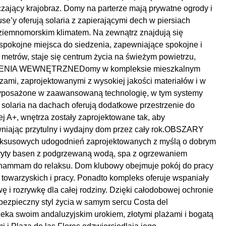
aczający krajobraz. Domy na parterze mają prywatne ogrody i
se’y oferują solaria z zapierającymi dech w piersiach
dziemnomorskim klimatem. Na zewnątrz znajdują się
spokojne miejsca do siedzenia, zapewniające spokojne i
metrów, staje się centrum życia na świeżym powietrzu,
SZCZENIA WEWNĘTRZNEDomy w kompleksie mieszkalnym
rzami, zaprojektowanymi z wysokiej jakości materiałów i w
wyposażone w zaawansowaną technologię, w tym systemy
i solaria na dachach oferują dodatkowe przestrzenie do
j A+, wnętrza zostały zaprojektowane tak, aby
niając przytulny i wydajny dom przez cały rok.OBSZARY
ksusowych udogodnień zaprojektowanych z myślą o dobrym
ryty basen z podgrzewaną wodą, spa z ogrzewaniem
/hammam do relaksu. Dom klubowy obejmuje pokój do pracy
 towarzyskich i pracy. Ponadto kompleks oferuje wspaniały
ę i rozrywkę dla całej rodziny. Dzięki całodobowej ochronie
 bezpieczny styl życia w samym sercu Costa del
a swoim andaluzyjskim urokiem, złotymi plażami i bogatą