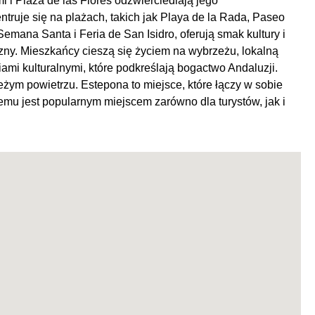
mi i Plaza de las Flores odzwierciedlają jego
ruje się na plażach, takich jak Playa de la Rada, Paseo
Semana Santa i Feria de San Isidro, oferują smak kultury i
jazny. Mieszkańcy cieszą się życiem na wybrzeżu, lokalną
iami kulturalnymi, które podkreślają bogactwo Andaluzji.
eżym powietrzu. Estepona to miejsce, które łączy w sobie
czemu jest popularnym miejscem zarówno dla turystów, jak i