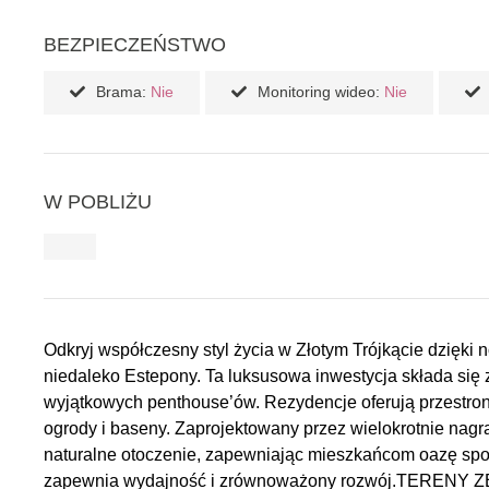
BEZPIECZEŃSTWO
Brama:
Nie
Monitoring wideo:
Nie
W POBLIŻU
Odkryj współczesny styl życia w Złotym Trójkącie dzię
niedaleko Estepony. Ta luksusowa inwestycja składa się 
wyjątkowych penthouse’ów. Rezydencje oferują przestronne
ogrody i baseny. Zaprojektowany przez wielokrotnie nagr
naturalne otoczenie, zapewniając mieszkańcom oazę spok
zapewnia wydajność i zrównoważony rozwój.TERENY Z