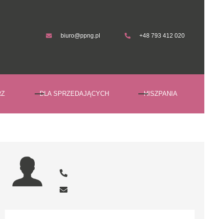
biuro@ppng.pl
+48 793 412 020
biuro@ppng.pl
+48 793 412 020
RZ
DLA SPRZEDAJĄCYCH
HISZPANIA