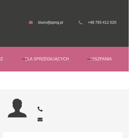
biuro@ppng.pl
+48 793 412 020
biuro@ppng.pl
+48 793 412 020
RZ
DLA SPRZEDAJĄCYCH
HISZPANIA