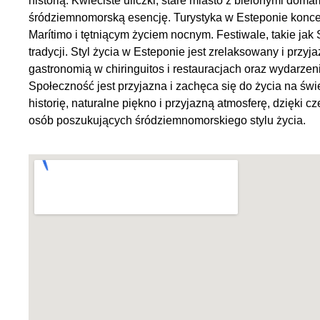
historią. Kwieciste uliczki, stare miasto z bielonymi doma
śródziemnomorską esencję. Turystyka w Esteponie koncent
Marítimo i tętniącym życiem nocnym. Festiwale, takie jak 
tradycji. Styl życia w Esteponie jest zrelaksowany i przy
gastronomią w chiringuitos i restauracjach oraz wydarzen
Społeczność jest przyjazna i zachęca się do życia na świ
historię, naturalne piękno i przyjazną atmosferę, dzięki 
osób poszukujących śródziemnomorskiego stylu życia.