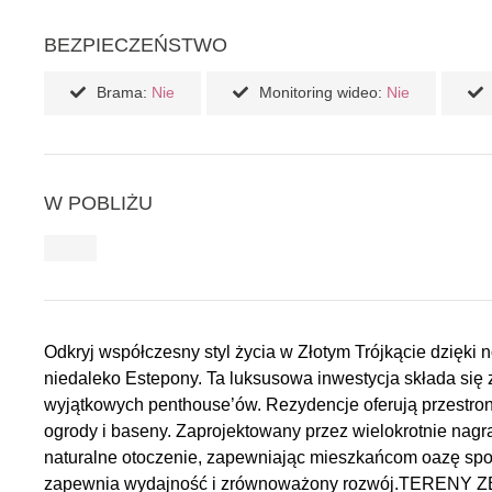
BEZPIECZEŃSTWO
Brama:
Nie
Monitoring wideo:
Nie
W POBLIŻU
Odkryj współczesny styl życia w Złotym Trójkącie dzię
niedaleko Estepony. Ta luksusowa inwestycja składa się 
wyjątkowych penthouse’ów. Rezydencje oferują przestronne
ogrody i baseny. Zaprojektowany przez wielokrotnie nagr
naturalne otoczenie, zapewniając mieszkańcom oazę spok
zapewnia wydajność i zrównoważony rozwój.TERENY Z