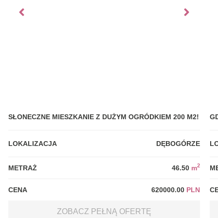
SŁONECZNE MIESZKANIE Z DUŻYM OGRÓDKIEM 200 M2!
G
LOKALIZACJA
DĘBOGÓRZE
L
2
METRAŻ
46.50
m
M
CENA
620000.00
PLN
C
ZOBACZ PEŁNĄ OFERTĘ