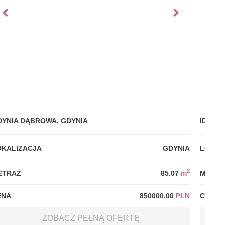
DYNIA DĄBROWA, GDYNIA
IDEALN
OKALIZACJA
GDYNIA
LOKAL
2
ETRAŻ
85.07
m
METRA
ENA
850000.00
PLN
CENA
ZOBACZ PEŁNĄ OFERTĘ