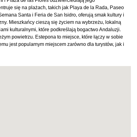
mi i Plaza de las Flores odzwierciedlają jego
ruje się na plażach, takich jak Playa de la Rada, Paseo
Semana Santa i Feria de San Isidro, oferują smak kultury i
jazny. Mieszkańcy cieszą się życiem na wybrzeżu, lokalną
iami kulturalnymi, które podkreślają bogactwo Andaluzji.
eżym powietrzu. Estepona to miejsce, które łączy w sobie
czemu jest popularnym miejscem zarówno dla turystów, jak i