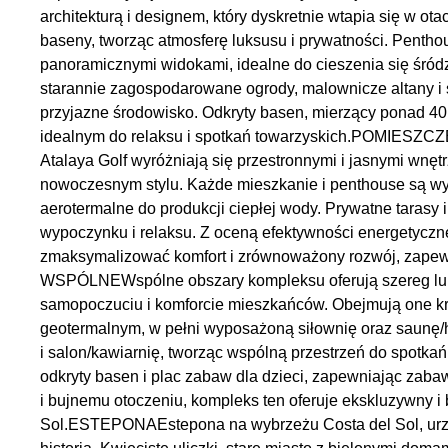
architekturą i designem, który dyskretnie wtapia się w ot
baseny, tworząc atmosferę luksusu i prywatności. Penthou
panoramicznymi widokami, idealne do cieszenia się śró
starannie zagospodarowane ogrody, malownicze altany i 
przyjazne środowisko. Odkryty basen, mierzący ponad 40 
idealnym do relaksu i spotkań towarzyskich.POMIE
Atalaya Golf wyróżniają się przestronnymi i jasnymi wnęt
nowoczesnym stylu. Każde mieszkanie i penthouse są 
aerotermalne do produkcji ciepłej wody. Prywatne tarasy 
wypoczynku i relaksu. Z oceną efektywności energetyczne
zmaksymalizować komfort i zrównoważony rozwój, zapew
WSPÓLNEWspólne obszary kompleksu oferują szereg lu
samopoczuciu i komforcie mieszkańców. Obejmują one k
geotermalnym, w pełni wyposażoną siłownię oraz saunę
i salon/kawiarnię, tworząc wspólną przestrzeń do spotkań
odkryty basen i plac zabaw dla dzieci, zapewniając zabaw
i bujnemu otoczeniu, kompleks ten oferuje ekskluzywny i
Sol.ESTEPONAEstepona na wybrzeżu Costa del Sol, urzek