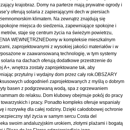
aczający krajobraz. Domy na parterze mają prywatne ogrody i
se’y oferują solaria z zapierającymi dech w piersiach
dziemnomorskim klimatem. Na zewnątrz znajdują się
spokojne miejsca do siedzenia, zapewniające spokojne i
metrów, staje się centrum życia na świeżym powietrzu,
SZCZENIA WEWNĘTRZNEDomy w kompleksie mieszkalnym
rzami, zaprojektowanymi z wysokiej jakości materiałów i w
wyposażone w zaawansowaną technologię, w tym systemy
i solaria na dachach oferują dodatkowe przestrzenie do
j A+, wnętrza zostały zaprojektowane tak, aby
niając przytulny i wydajny dom przez cały rok.OBSZARY
ksusowych udogodnień zaprojektowanych z myślą o dobrym
ryty basen z podgrzewaną wodą, spa z ogrzewaniem
/hammam do relaksu. Dom klubowy obejmuje pokój do pracy
 towarzyskich i pracy. Ponadto kompleks oferuje wspaniały
ę i rozrywkę dla całej rodziny. Dzięki całodobowej ochronie
 bezpieczny styl życia w samym sercu Costa del
a swoim andaluzyjskim urokiem, złotymi plażami i bogatą