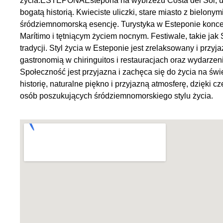
życia.ESTEPONAEstepona na wybrzeżu Costa del Sol, urz
bogatą historią. Kwieciste uliczki, stare miasto z bielony
śródziemnomorską esencję. Turystyka w Esteponie koncent
Marítimo i tętniącym życiem nocnym. Festiwale, takie jak 
tradycji. Styl życia w Esteponie jest zrelaksowany i przy
gastronomią w chiringuitos i restauracjach oraz wydarzen
Społeczność jest przyjazna i zachęca się do życia na świ
historię, naturalne piękno i przyjazną atmosferę, dzięki 
osób poszukujących śródziemnomorskiego stylu życia.