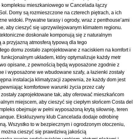
kompleksu mieszkaniowego w Cancelada łączy
ol. Domy są rozmieszczone na czterech piętrach, a ich
zne widoki. Prywatne tarasy i ogrody, wraz z penthouse’ami
e, aby cieszyć się uprzywilejowanym klimatem regionu.
itektoniczne doskonale komponują się z naturalnym
a przyjazną atmosferą typową dla tego
omu zostało zaprojektowane z naciskiem na komfort i
ię funkcjonalnym układem, który optymalizuje każdy metr
łowo opisane, z pewnością będą wyposażone zgodnie z
nne i wyposażone we wbudowane szafy, a łazienki zostały
ępna instalacja klimatyzacji zapewnia, że każdy dom jest
apewniając komfortowe warunki życia przez cały
ostały zaprojektowane tak, aby oferować mieszkańcom
dealnym miejscem, aby cieszyć się ciepłym słońcem Costa del
mpleks obejmuje w pełni wyposażoną krytą siłownię, teren
etanque. Ekskluzywny klub Cancelada dodaje odrobinę
czną. Wszystko to w bezpiecznym i ogrodzonym otoczeniu,
m można cieszyć się prawdziwą jakością