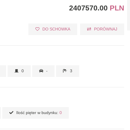
2407570.00
PLN
DO SCHOWKA
PORÓWNAJ
0
-
3
Ilość pięter w budynku:
0