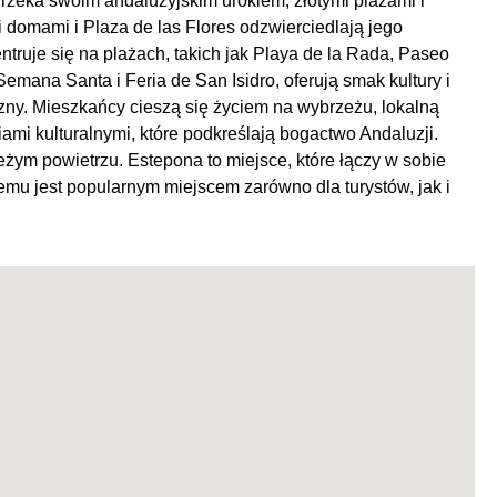
eka swoim andaluzyjskim urokiem, złotymi plażami i
mi domami i Plaza de las Flores odzwierciedlają jego
ruje się na plażach, takich jak Playa de la Rada, Paseo
Semana Santa i Feria de San Isidro, oferują smak kultury i
jazny. Mieszkańcy cieszą się życiem na wybrzeżu, lokalną
iami kulturalnymi, które podkreślają bogactwo Andaluzji.
eżym powietrzu. Estepona to miejsce, które łączy w sobie
czemu jest popularnym miejscem zarówno dla turystów, jak i