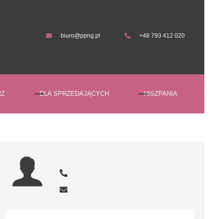
biuro@ppng.pl
+48 793 412 020
biuro@ppng.pl
+48 793 412 020
RZ
DLA SPRZEDAJĄCYCH
HISZPANIA