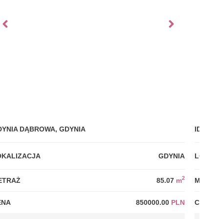
DYNIA DĄBROWA, GDYNIA
IDEALN
OKALIZACJA
GDYNIA
LOKAL
2
ETRAŻ
85.07
m
METRA
ENA
850000.00
PLN
CENA