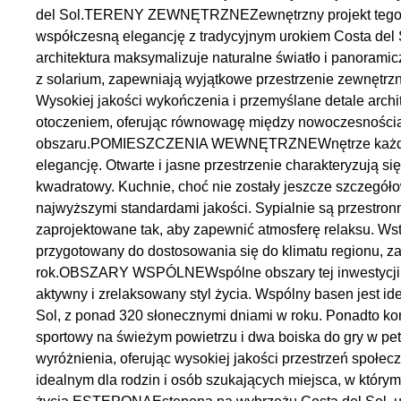
del Sol.TERENY ZEWNĘTRZNEZewnętrzny projekt tego 
współczesną elegancję z tradycyjnym urokiem Costa del S
architektura maksymalizuje naturalne światło i panoramic
z solarium, zapewniają wyjątkowe przestrzenie zewnętrzn
Wysokiej jakości wykończenia i przemyślane detale arch
otoczeniem, oferując równowagę między nowoczesnością 
obszaru.POMIESZCZENIA WEWNĘTRZNEWnętrze każdego d
elegancję. Otwarte i jasne przestrzenie charakteryzują s
kwadratowy. Kuchnie, choć nie zostały jeszcze szczegó
najwyższymi standardami jakości. Sypialnie są przestro
zaprojektowane tak, aby zapewnić atmosferę relaksu. Wst
przygotowany do dostosowania się do klimatu regionu, z
rok.OBSZARY WSPÓLNEWspólne obszary tej inwestycji z
aktywny i zrelaksowany styl życia. Wspólny basen jest i
Sol, z ponad 320 słonecznymi dniami w roku. Ponadto ko
sportowy na świeżym powietrzu i dwa boiska do gry w p
wyróżnienia, oferując wysokiej jakości przestrzeń społe
idealnym dla rodzin i osób szukających miejsca, w który