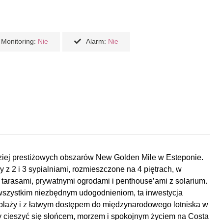
Monitoring:
Nie
Alarm:
Nie
ziej prestiżowych obszarów New Golden Mile w Esteponie.
 2 i 3 sypialniami, rozmieszczone na 4 piętrach, w
arasami, prywatnymi ogrodami i penthouse’ami z solarium.
wszystkim niezbędnym udogodnieniom, ta inwestycja
d plaży i z łatwym dostępem do międzynarodowego lotniska w
aby cieszyć się słońcem, morzem i spokojnym życiem na Costa