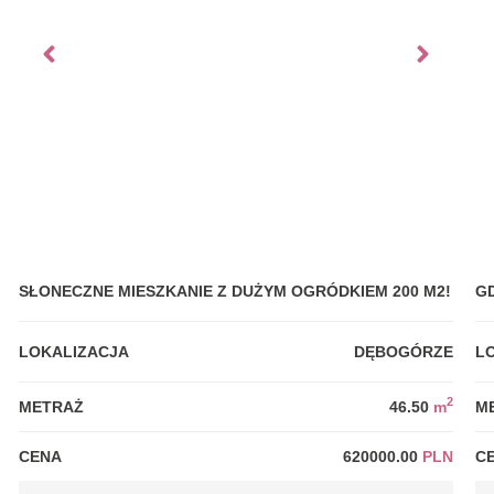
SŁONECZNE MIESZKANIE Z DUŻYM OGRÓDKIEM 200 M2!
G
LOKALIZACJA
DĘBOGÓRZE
L
2
METRAŻ
46.50
m
M
CENA
620000.00
PLN
C