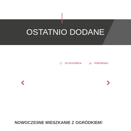
OSTATNIO DODANE
DO SCHOWKA
PORÓWNAJ
NOWOCZESNE MIESZKANIE Z OGRÓDKIEM!
GDY