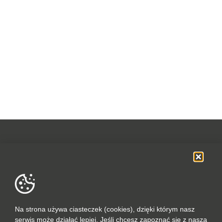
OFERTA
SOCIAL MEDIA
DANE FIRMOWE
Na strona używa ciasteczek (cookies), dzięki którym nasz
serwis może działać lepiej. Jeśli chcesz zapoznać się z naszą