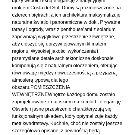
łączy współczesną elegancję z tradycyjnym
urokiem Costa del Sol. Domy są rozmieszczone na
czterech piętrach, a ich architektura maksymalizuje
naturalne światło i panoramiczne widoki. Prywatne
tarasy i ogrody, wraz z penthouse’ami z solarium,
zapewniają wyjątkowe przestrzenie zewnętrzne,
aby cieszyć się uprzywilejowanym klimatem
regionu. Wysokiej jakości wykończenia i
przemyślane detale architektoniczne doskonale
komponują się z naturalnym otoczeniem, oferując
równowagę między nowoczesnością a przyjazną
atmosferą typową dla tego
obszaru.POMIESZCZENIA
WEWNĘTRZNEWnętrze każdego domu zostało
zaprojektowane z naciskiem na komfort i elegancję.
Otwarte i jasne przestrzenie charakteryzują się
funkcjonalnym układem, który optymalizuje każdy
metr kwadratowy. Kuchnie, choć nie zostały jeszcze
szczegółowo opisane, z pewnością będą