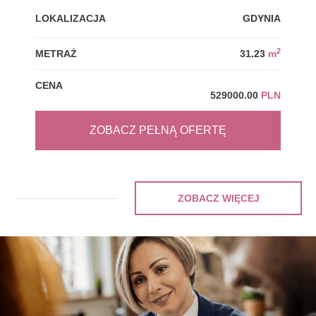
LOKALIZACJA
GDYNIA
LOK
2
METRAŻ
31.23
m
MET
CENA
CEN
529000.00
PLN
ZOBACZ PEŁNĄ OFERTĘ
ZOBACZ WIĘCEJ