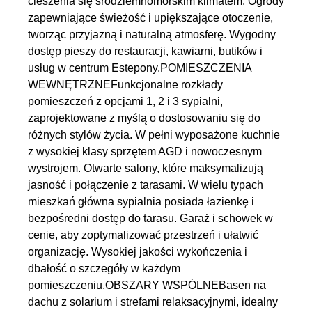
cieszenia się śródziemnomorskim klimatem. Ogrody
zapewniające świeżość i upiększające otoczenie,
tworząc przyjazną i naturalną atmosferę. Wygodny
dostęp pieszy do restauracji, kawiarni, butików i
usług w centrum Estepony.POMIESZCZENIA
WEWNĘTRZNEFunkcjonalne rozkłady
pomieszczeń z opcjami 1, 2 i 3 sypialni,
zaprojektowane z myślą o dostosowaniu się do
różnych stylów życia. W pełni wyposażone kuchnie
z wysokiej klasy sprzętem AGD i nowoczesnym
wystrojem. Otwarte salony, które maksymalizują
jasność i połączenie z tarasami. W wielu typach
mieszkań główna sypialnia posiada łazienkę i
bezpośredni dostęp do tarasu. Garaż i schowek w
cenie, aby zoptymalizować przestrzeń i ułatwić
organizację. Wysokiej jakości wykończenia i
dbałość o szczegóły w każdym
pomieszczeniu.OBSZARY WSPÓLNEBasen na
dachu z solarium i strefami relaksacyjnymi, idealny