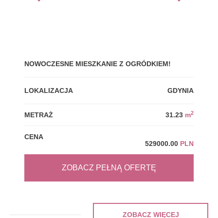
NOWOCZESNE MIESZKANIE Z OGRÓDKIEM!
GDY
LOKALIZACJA
GDYNIA
LOK
2
METRAŻ
31.23
m
MET
CENA
CEN
529000.00
PLN
ZOBACZ PEŁNĄ OFERTĘ
ZOBACZ WIĘCEJ