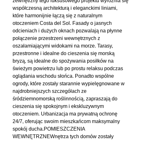
zewnętrzny tego luksusowego projektu wyróżnia się
współczesną architekturą i eleganckimi liniami,
które harmonijnie łączą się z naturalnym
otoczeniem Costa del Sol. Fasady o jasnych
odcieniach i dużych oknach pozwalają na płynne
połączenie przestrzeni wewnętrznych z
oszałamiającymi widokami na morze. Tarasy,
przestronne i idealne do cieszenia się morską
bryzą, są idealne do spożywania posiłków na
świeżym powietrzu lub po prostu relaksu podczas
oglądania wschodu słońca. Ponadto wspólne
ogrody, które zostały starannie wypielęgnowane w
najdrobniejszych szczegółach ze
śródziemnomorską roślinnością, zapraszają do
cieszenia się spokojnym i ekskluzywnym
otoczeniem. Urbanizacja ma prywatną ochronę
24/7, oferując swoim mieszkańcom maksymalny
spokój ducha.POMIESZCZENIA
WEWNĘTRZNEWnętrza tych domów zostały