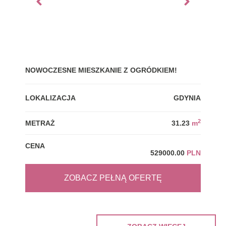
NOWOCZESNE MIESZKANIE Z OGRÓDKIEM!
GDY
LOKALIZACJA
GDYNIA
LOK
2
METRAŻ
31.23
m
MET
CENA
CEN
529000.00
PLN
ZOBACZ PEŁNĄ OFERTĘ