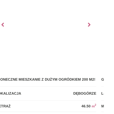
ŁONECZNE MIESZKANIE Z DUŻYM OGRÓDKIEM 200 M2!
GDYNI
OKALIZACJA
DĘBOGÓRZE
LOKAL
2
ETRAŻ
46.50
m
METRA