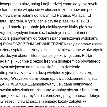
stępem do plaż, usług i najbardziej charakterystycznych
armonijnie wtapia się w otoczenie zdominowane przez
nomowanymi polami golfowymi El Paraíso, Atalaya i El
rą i sportem. Krystalicznie czyste plaże, takie jak El
azdy od hotelu, podobnie jak ekskluzywne kluby plażowe i
uje się czystymi liniami, szlachetnymi materiałami i
e wypielęgnowanymi ogrodami i panoramicznymi widokami,
eszkalnej.POMIESZCZENIA WEWNĘTRZNEKażdy z domów został
ztery sypialnie i cztery łazienki, rozmieszczone w otwartych
ięki dużym oknom, które łączą się z zewnętrzem. Parter
, jadalnię i kuchnię z bezpośrednim dostępem do prywatnego
alnym miejscem na relaks w słońcu lub dzielenie
to piwnica zapewnia dużą wielofunkcyjną przestrzeń,
i kinowej. Wszystkie domy obejmują dwa podziemne miejsca
BSZARY WSPÓLNEZainspirowany usługami butikowego
je swoim mieszkańcom zadbany wspólny obszar z basenem
 zaprojektowaną z myślą o całorocznej przyjemności i dobrym
wieżość i prywatność, zmieniając każdy zakątek w