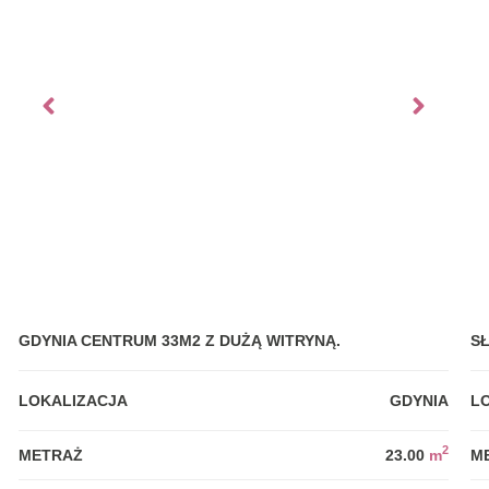
GDYNIA CENTRUM 33M2 Z DUŻĄ WITRYNĄ.
S
LOKALIZACJA
GDYNIA
L
2
METRAŻ
23.00
m
M