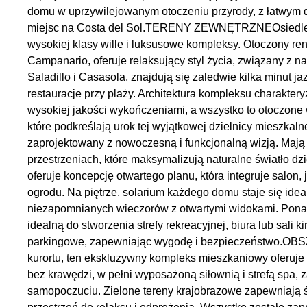
domu w uprzywilejowanym otoczeniu przyrody, z łatwym do
miejsc na Costa del Sol.TERENY ZEWNĘTRZNEOsiedle h
wysokiej klasy wille i luksusowe kompleksy. Otoczony re
Campanario, oferuje relaksujący styl życia, związany z natu
Saladillo i Casasola, znajdują się zaledwie kilka minut j
restauracje przy plaży. Architektura kompleksu charakteryz
wysokiej jakości wykończeniami, a wszystko to otoczon
które podkreślają urok tej wyjątkowej dzielnicy mi
zaprojektowany z nowoczesną i funkcjonalną wizją. Mają c
przestrzeniach, które maksymalizują naturalne światło dz
oferuje koncepcję otwartego planu, która integruje salon
ogrodu. Na piętrze, solarium każdego domu staje się ide
niezapomnianych wieczorów z otwartymi widokami. Ponad
idealną do stworzenia strefy rekreacyjnej, biura lub sal
parkingowe, zapewniając wygodę i bezpieczeństwo.O
kurortu, ten ekskluzywny kompleks mieszkaniowy oferu
bez krawędzi, w pełni wyposażoną siłownią i strefą spa,
samopoczuciu. Zielone tereny krajobrazowe zapewniają ś