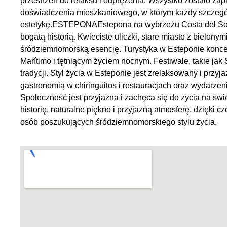
przestrzeń do relaksu i odprężenia. Wszystko zostało za
doświadczenia mieszkaniowego, w którym każdy szczegół 
estetykę.ESTEPONAEstepona na wybrzeżu Costa del Sol, 
bogatą historią. Kwieciste uliczki, stare miasto z bielony
śródziemnomorską esencję. Turystyka w Esteponie koncent
Marítimo i tętniącym życiem nocnym. Festiwale, takie jak 
tradycji. Styl życia w Esteponie jest zrelaksowany i przy
gastronomią w chiringuitos i restauracjach oraz wydarzen
Społeczność jest przyjazna i zachęca się do życia na świ
historię, naturalne piękno i przyjazną atmosferę, dzięki 
osób poszukujących śródziemnomorskiego stylu życia.