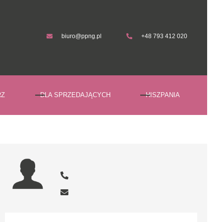
biuro@ppng.pl
+48 793 412 020
biuro@ppng.pl
+48 793 412 020
RZ
DLA SPRZEDAJĄCYCH
HISZPANIA