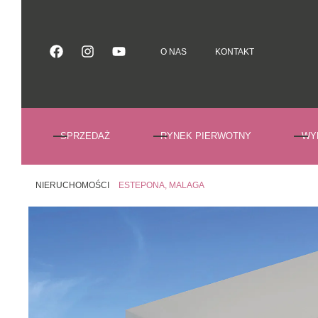
O NAS
KONTAKT
O NAS
KONTAKT
SPRZEDAŻ
RYNEK PIERWOTNY
WY
NIERUCHOMOŚCI
ESTEPONA, MALAGA