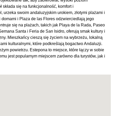
projektowane tak, aby zaoferować wysoki poziom
składa się na funkcjonalność, komfort i
urzeka swoim andaluzyjskim urokiem, złotymi plażami i
mi domami i Plaza de las Flores odzwierciedlają jego
ruje się na plażach, takich jak Playa de la Rada, Paseo
Semana Santa i Feria de San Isidro, oferują smak kultury i
jazny. Mieszkańcy cieszą się życiem na wybrzeżu, lokalną
iami kulturalnymi, które podkreślają bogactwo Andaluzji.
eżym powietrzu. Estepona to miejsce, które łączy w sobie
czemu jest popularnym miejscem zarówno dla turystów, jak i