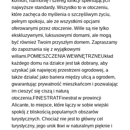
komfort, harmonię i szereg funkcji spełniających
najwyższe standardy. Wszystko to w otoczeniu,
które zachęca do myślenia o szczęśliwym życiu,
pełnym spokoju, ale ze wszystkimi opcjami
oferowanymi przez otoczenie. Wille są nie tylko
ekskluzywnymi, luksusowymi domami, ale mogą
być również Twoim przyszłym domem. Zapraszamy
do zapoznania się z wyjątkowymi
willami.POMIESZCZENIA WEWNĘTRZNEUkład
każdego domu na działce jest tak dobrany, aby
uzyskać jak najwięcej przestrzeni ogrodowej, a
także działać jako bariera między ulicą a ogrodem,
gwarantując prywatność mieszkańcom i pozwalając
im cieszyć się ciszą i naturą
otoczenia.FINESTRATFinestrat w prowincji
Alicante, to miejsce, które łączy w sobie wiejski
spokój z bliskością popularnych obszarów
turystycznych. Chociaż nie jest to główny cel
turystyczny, jego urok tkwi w naturalnym pięknie i