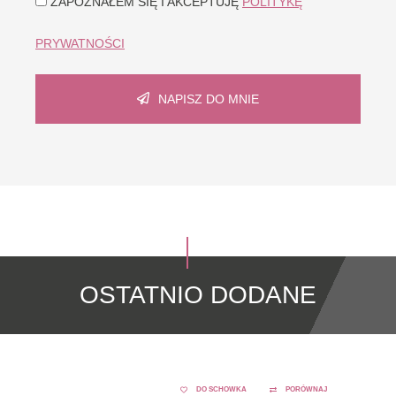
ZAPOZNAŁEM SIĘ I AKCEPTUJĘ
POLITYKĘ
PRYWATNOŚCI
NAPISZ DO MNIE
OSTATNIO DODANE
DO SCHOWKA
PORÓWNAJ