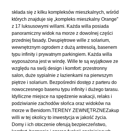
składa się z kilku kompleksów mieszkalnych, wśród
których znajduje się „kompleks mieszkalny Orange”
z 17 luksusowymi willami. Każda willa posiada
panoramiczny widok na morze z dowolnej części
przedniej fasady. Dwupiętrowe wille z solarium,
wewnętrznym ogrodem z dużą antresolą, basenem
typu infinity i prywatnym parkingiem. Każda willa
wyposażona jest w windę. Wille te są wyjątkowe ze
względu na swój design i komfort: przestronny
salon, duże sypialnie z łazienkami na pierwszym
piętrze i solarium. Bezpośredni dostęp z parteru do
nowoczesnego basenu typu infinity i dużego tarasu.
Idylliczne miejsce na spędzenie wakacji, relaks i
podziwianie zachodów słońca oraz widoków na
morze w Benidorm.TERENY ZEWNĘTRZNEZakup
willi w tej okolicy to inwestycja w jakość życia.
Domy i ich otoczenie oferują bezpieczeństwo,