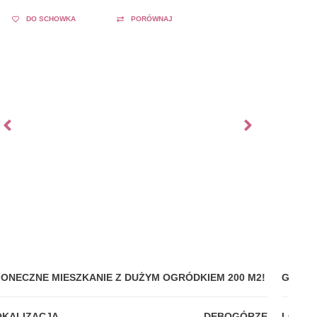
DO SCHOWKA
PORÓWNAJ
ŁONECZNE MIESZKANIE Z DUŻYM OGRÓDKIEM 200 M2!
GDYNI
OKALIZACJA
DĘBOGÓRZE
LOKAL