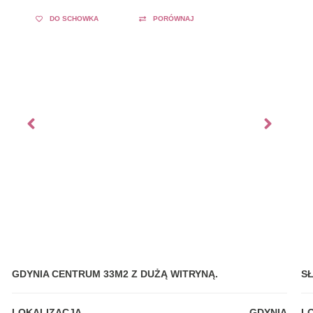
DO SCHOWKA
PORÓWNAJ
GDYNIA CENTRUM 33M2 Z DUŻĄ WITRYNĄ.
S
LOKALIZACJA
GDYNIA
L