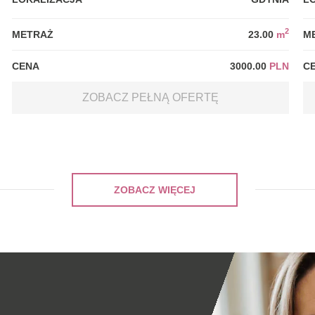
2
METRAŻ
23.00
m
M
CENA
3000.00
PLN
C
ZOBACZ PEŁNĄ OFERTĘ
ZOBACZ WIĘCEJ