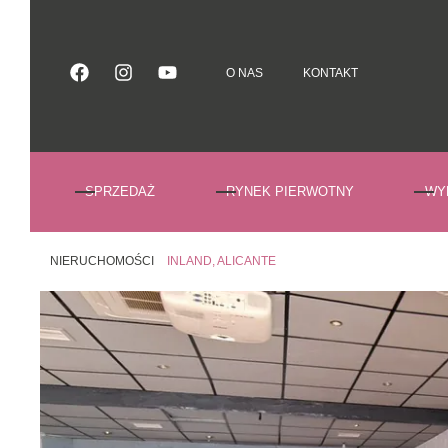
O NAS
KONTAKT
O NAS
KONTAKT
SPRZEDAŻ
RYNEK PIERWOTNY
WY
NIERUCHOMOŚCI
INLAND, ALICANTE