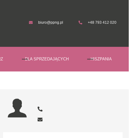
biuro@ppng.pl
+48 793 412 020
biuro@ppng.pl
+48 793 412 020
RZ
DLA SPRZEDAJĄCYCH
HISZPANIA