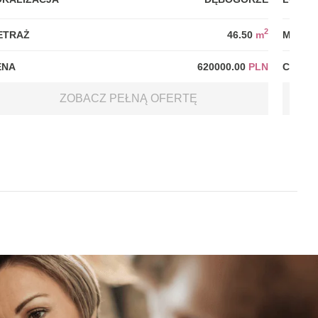
2
ETRAŻ
46.50
m
METRA
ENA
620000.00
PLN
CENA
ZOBACZ PEŁNĄ OFERTĘ