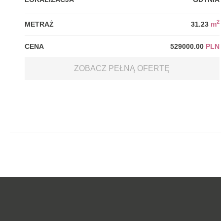
2
METRAŻ
31.23
m
CENA
529000.00
PLN
ZOBACZ PEŁNĄ OFERTĘ