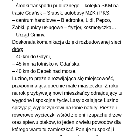
– środki transportu publicznego – kolejka SKM na
trasie Gdańsk – Słupsk, autobusy MZK i PKS,
– centrum handlowe – Biedronka, Lidl, Pepco,
Żabki, punkty usługowe – fryzjer, kosmetyczka…
– Urząd Gminy.
Doskonała komunikacja dzięki rozbudowanej sieci
dróg:
– 40 km do Gdyni,
– 45 km na lotnisko w Gdańsku,
– 40 km do Dębek nad morze.
Luzino, to prężnie rozwijająca się miejscowość,
przypominająca obecnie małe miasteczko. Z roku
na rok przybywają nowi mieszkańcy odnajdujący tu
wygodne i spokojne życie. Lasy okalające Luzino
sprzyjają wypoczynkowi na łonie natury. Piesze i
rowerowe wycieczki wśród zieleni i zapachu drzew
oraz śpiewu ptaków, to jeden z wielu powodów dla
którego warto tu zamieszkać. Panuje tu spokój i