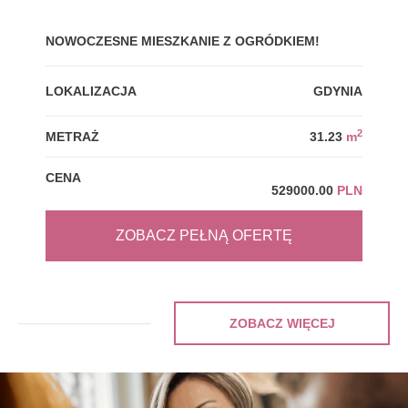
NOWOCZESNE MIESZKANIE Z OGRÓDKIEM!
GDY
LOKALIZACJA
GDYNIA
LOK
2
METRAŻ
31.23
m
MET
CENA
CEN
529000.00
PLN
ZOBACZ PEŁNĄ OFERTĘ
ZOBACZ WIĘCEJ