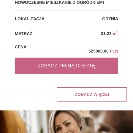
NOWOCZESNE MIESZKANIE Z OGRÓDKIEM!
GDY
LOKALIZACJA
GDYNIA
LOK
2
METRAŻ
31.23
m
MET
CENA
CEN
529000.00
PLN
ZOBACZ PEŁNĄ OFERTĘ
ZOBACZ WIĘCEJ