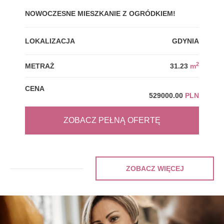
NOWOCZESNE MIESZKANIE Z OGRÓDKIEM!
GDY
LOKALIZACJA
GDYNIA
LOK
2
METRAŻ
31.23
m
MET
CENA
CEN
529000.00
PLN
ZOBACZ PEŁNĄ OFERTĘ
ZOBACZ WIĘCEJ