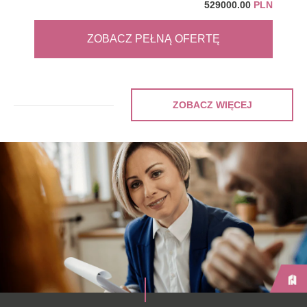
529000.00
PLN
ZOBACZ PEŁNĄ OFERTĘ
ZOBACZ WIĘCEJ