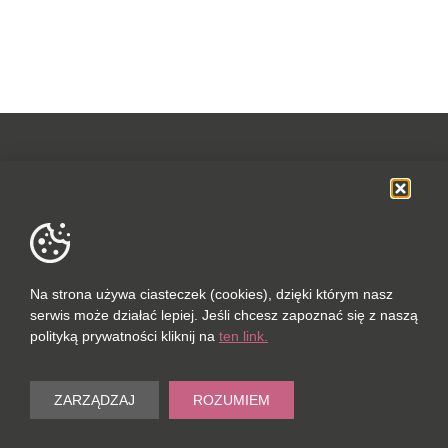
OFERTA
SOCIAL MEDIA
DANE FIRMOWE
Na strona używa ciasteczek (cookies), dzięki którym nasz
serwis może działać lepiej. Jeśli chcesz zapoznać się z naszą
POLUBIONYCH (0 / 10)
polityką prywatności kliknij na
ten link.
PORÓWNAJ (0 / 5)
© 2023
ZARZĄDZAJ
ROZUMIEM
Wyczyść
PORT-REAL ESTATE SP. Z O.O.