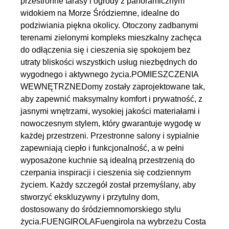
przestronne tarasy i ogrody z panoramicznym
widokiem na Morze Śródziemne, idealne do
podziwiania piękna okolicy. Otoczony zadbanymi
terenami zielonymi kompleks mieszkalny zachęca
do odłączenia się i cieszenia się spokojem bez
utraty bliskości wszystkich usług niezbędnych do
wygodnego i aktywnego życia.POMIESZCZENIA
WEWNĘTRZNEDomy zostały zaprojektowane tak,
aby zapewnić maksymalny komfort i prywatność, z
jasnymi wnętrzami, wysokiej jakości materiałami i
nowoczesnym stylem, który gwarantuje wygodę w
każdej przestrzeni. Przestronne salony i sypialnie
zapewniają ciepło i funkcjonalność, a w pełni
wyposażone kuchnie są idealną przestrzenią do
czerpania inspiracji i cieszenia się codziennym
życiem. Każdy szczegół został przemyślany, aby
stworzyć ekskluzywny i przytulny dom,
dostosowany do śródziemnomorskiego stylu
życia.FUENGIROLAFuengirola na wybrzeżu Costa