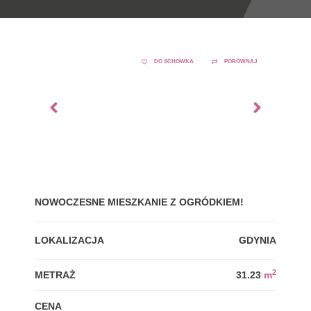
DO SCHOWKA
PORÓWNAJ
NOWOCZESNE MIESZKANIE Z OGRÓDKIEM!
GDY
LOKALIZACJA
GDYNIA
LOK
2
METRAŻ
31.23
m
MET
CENA
CEN