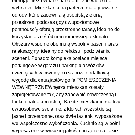
oferując niezrównane panoramiczne widoki na
wybrzeże. Mieszkania na parterze mają prywatne
ogrody, które zapewniają osobistą zieloną
przestrzeń, podczas gdy dwupoziomowe
penthouse’y oferują przestronne tarasy, idealne do
korzystania ze śródziemnomorskiego klimatu.
Obszary wspólne obejmują wspólny basen i taras
relaksacyjny, idealny do relaksu i podziwiania
scenerii. Ponadto kompleks posiada miejsca
parkingowe w garażu i parking dla wózków
dziecięcych w piwnicy, co stanowi dodatkową
wygodę dla entuzjastów golfa.POMIESZCZENIA
WEWNĘTRZNEWnętrza mieszkań zostały
zaprojektowane tak, aby zapewnić nowoczesną i
funkcjonalną atmosferę. Każde mieszkanie ma trzy
dwuosobowe sypialnie, z których wszystkie są
jasne i przestronne, oraz dwie łazienki wyposażone
we współczesne wykończenia. Kuchnie są w pełni
wyposażone w wysokiej jakości urządzenia, takie