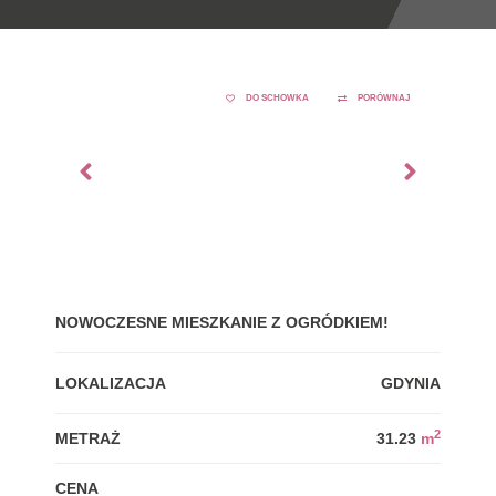
DO SCHOWKA
PORÓWNAJ
NOWOCZESNE MIESZKANIE Z OGRÓDKIEM!
GDY
LOKALIZACJA
GDYNIA
LOK
2
METRAŻ
31.23
m
MET
CENA
CEN