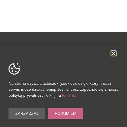
OFERTA
SOCIAL MEDIA
DANE FIRMOWE
Na strona używa ciasteczek (cookies), dzięki którym nasz
serwis może działać lepiej. Jeśli chcesz zapoznać się z naszą
POLUBIONYCH (0 / 10)
polityką prywatności kliknij na
ten link.
PORÓWNAJ (0 / 5)
© 2023
ZARZĄDZAJ
ROZUMIEM
Wyczyść
PORT-REAL ESTATE SP. Z O.O.