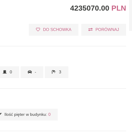
4235070.00
PLN
DO SCHOWKA
PORÓWNAJ
0
-
3
Ilość pięter w budynku:
0