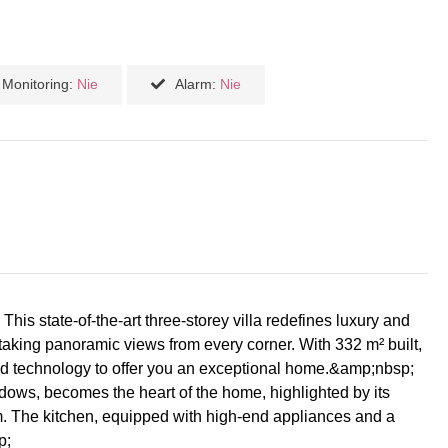
Monitoring:
Nie
Alarm:
Nie
his state-of-the-art three-storey villa redefines luxury and
athtaking panoramic views from every corner. With 332 m² built,
d technology to offer you an exceptional home.&amp;nbsp;
indows, becomes the heart of the home, highlighted by its
em. The kitchen, equipped with high-end appliances and a
p;