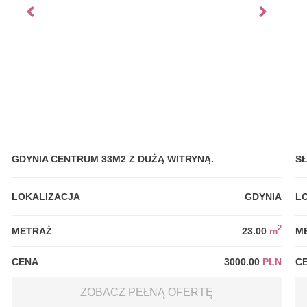
GDYNIA CENTRUM 33M2 Z DUŻĄ WITRYNĄ.
S
LOKALIZACJA
GDYNIA
L
2
METRAŻ
23.00
m
M
CENA
3000.00
PLN
C
ZOBACZ PEŁNĄ OFERTĘ