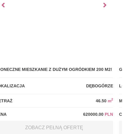
ŁONECZNE MIESZKANIE Z DUŻYM OGRÓDKIEM 200 M2!
GDYNI
OKALIZACJA
DĘBOGÓRZE
LOKAL
2
ETRAŻ
46.50
m
METRA
ENA
620000.00
PLN
CENA
ZOBACZ PEŁNĄ OFERTĘ