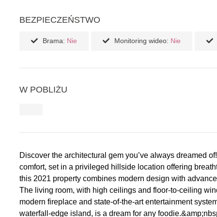
BEZPIECZEŃSTWO
Brama:
Nie
Monitoring wideo:
Nie
W POBLIŻU
Discover the architectural gem you’ve always dreamed of! T
comfort, set in a privileged hillside location offering bre
this 2021 property combines modern design with advance
The living room, with high ceilings and floor-to-ceiling w
modern fireplace and state-of-the-art entertainment syst
waterfall-edge island, is a dream for any foodie.&amp;nbs