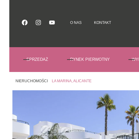
O NAS
KONTAKT
O NAS
KONTAKT
SPRZEDAŻ
RYNEK PIERWOTNY
WY
NIERUCHOMOŚCI
LA MARINA, ALICANTE