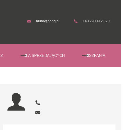
biuro@ppng.pl
+48 793 412 020
biuro@ppng.pl
+48 793 412 020
RZ
DLA SPRZEDAJĄCYCH
HISZPANIA