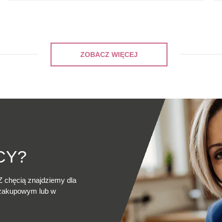
ZOBACZ WIĘCEJ
CY?
Z chęcią znajdziemy dla
 zakupowym lub w