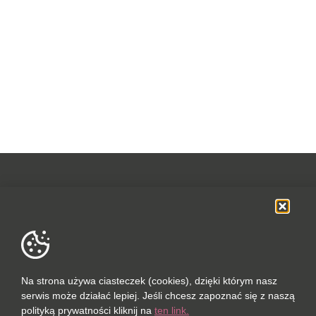
OFERTA
SOCIAL MEDIA
DANE FIRMOWE
Na strona używa ciasteczek (cookies), dzięki którym nasz
serwis może działać lepiej. Jeśli chcesz zapoznać się z naszą
POLUBIONYCH (0 / 10)
polityką prywatności kliknij na
ten link.