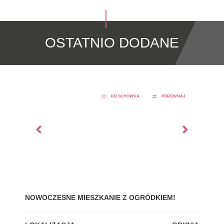
OSTATNIO DODANE
DO SCHOWKA
PORÓWNAJ
NOWOCZESNE MIESZKANIE Z OGRÓDKIEM!
GDY