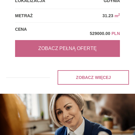
LOKALIZACJA
GDYNIA
LOK
2
METRAŻ
31.23
m
MET
CENA
CEN
529000.00
PLN
ZOBACZ PEŁNĄ OFERTĘ
ZOBACZ WIĘCEJ