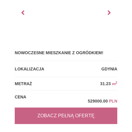
NOWOCZESNE MIESZKANIE Z OGRÓDKIEM!
GDY
LOKALIZACJA
GDYNIA
LOK
2
METRAŻ
31.23
m
MET
CENA
CEN
529000.00
PLN
ZOBACZ PEŁNĄ OFERTĘ