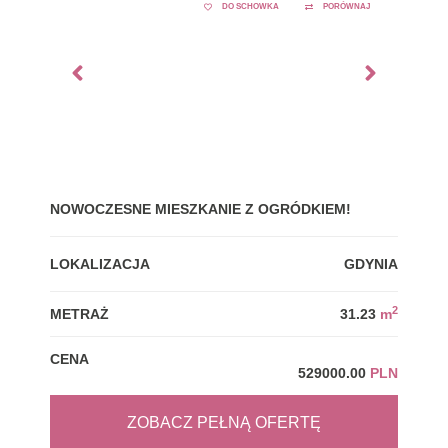
DO SCHOWKA
PORÓWNAJ
NOWOCZESNE MIESZKANIE Z OGRÓDKIEM!
GDY
LOKALIZACJA
GDYNIA
LOK
2
METRAŻ
31.23
m
MET
CENA
CEN
529000.00
PLN
ZOBACZ PEŁNĄ OFERTĘ