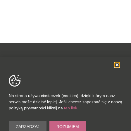
OFERTA
SOCIAL MEDIA
DANE FIRMOWE
Na strona używa ciasteczek (cookies), dzięki którym nasz
serwis może działać lepiej. Jeśli chcesz zapoznać się z naszą
POLUBIONYCH (0 / 10)
polityką prywatności kliknij na
ten link.
PORÓWNAJ (0 / 5)
© 2023
ZARZĄDZAJ
ROZUMIEM
Wyczyść
PORT-REAL ESTATE SP. Z O.O.