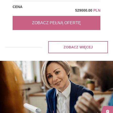
CENA
CEN
529000.00
PLN
ZOBACZ PEŁNĄ OFERTĘ
ZOBACZ WIĘCEJ