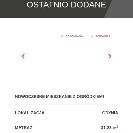
OSTATNIO DODANE
DO SCHOWKA
PORÓWNAJ
NOWOCZESNE MIESZKANIE Z OGRÓDKIEM!
GDY
LOKALIZACJA
GDYNIA
LOK
2
METRAŻ
31.23
m
MET