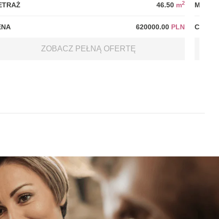
2
ETRAŻ
46.50
m
METRA
ENA
620000.00
PLN
CENA
ZOBACZ PEŁNĄ OFERTĘ