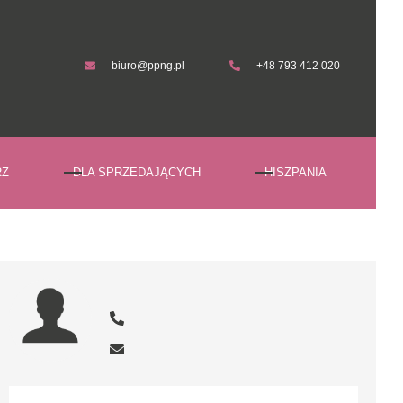
biuro@ppng.pl
+48 793 412 020
biuro@ppng.pl
+48 793 412 020
RZ
DLA SPRZEDAJĄCYCH
HISZPANIA