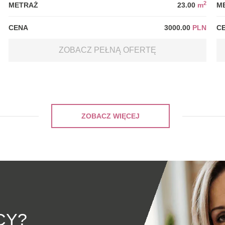
2
METRAŻ
23.00
m
M
CENA
3000.00
PLN
C
ZOBACZ PEŁNĄ OFERTĘ
ZOBACZ WIĘCEJ
CY?