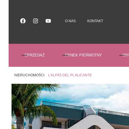
O NAS
KONTAKT
O NAS
KONTAKT
SPRZEDAŻ
RYNEK PIERWOTNY
WY
NIERUCHOMOŚCI
L’ALFÀS DEL PI, ALICANTE