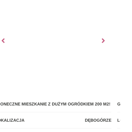
ŁONECZNE MIESZKANIE Z DUŻYM OGRÓDKIEM 200 M2!
GDYNI
OKALIZACJA
DĘBOGÓRZE
LOKAL