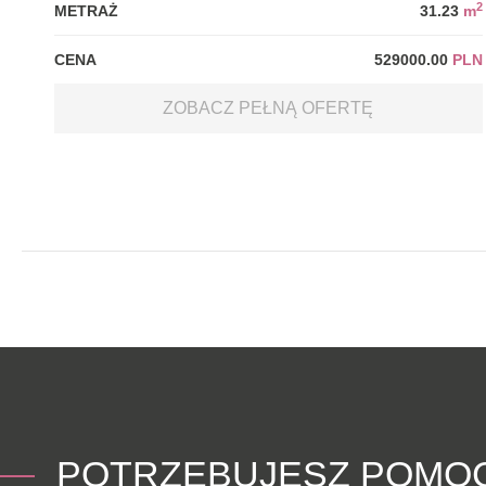
2
METRAŻ
31.23
m
CENA
529000.00
PLN
ZOBACZ PEŁNĄ OFERTĘ
POTRZEBUJESZ POMO