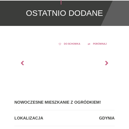
OSTATNIO DODANE
DO SCHOWKA
PORÓWNAJ
NOWOCZESNE MIESZKANIE Z OGRÓDKIEM!
GDY
LOKALIZACJA
GDYNIA
LOK