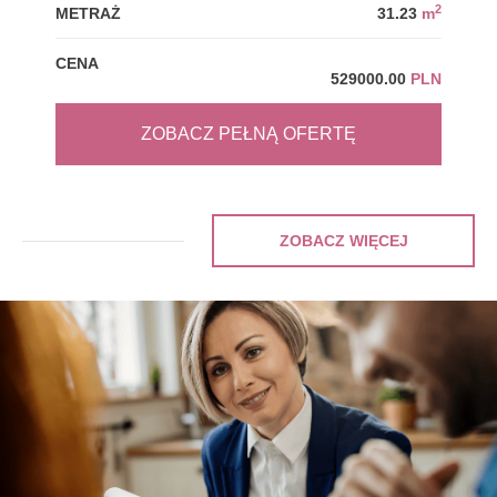
2
METRAŻ
31.23
m
MET
CENA
CEN
529000.00
PLN
ZOBACZ PEŁNĄ OFERTĘ
ZOBACZ WIĘCEJ