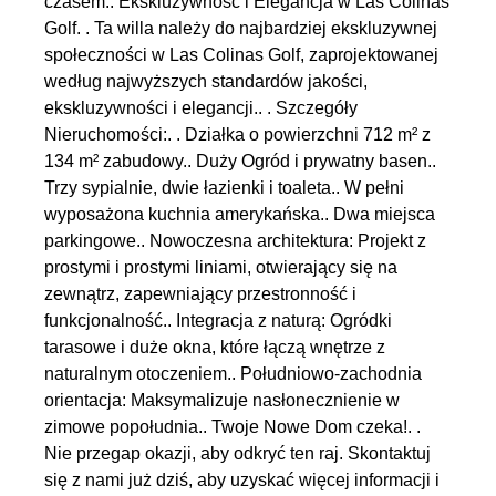
czasem.. Ekskluzywność i Elegancja w Las Colinas
Golf. . Ta willa należy do najbardziej ekskluzywnej
społeczności w Las Colinas Golf, zaprojektowanej
według najwyższych standardów jakości,
ekskluzywności i elegancji.. . Szczegóły
Nieruchomości:. . Działka o powierzchni 712 m² z
134 m² zabudowy.. Duży Ogród i prywatny basen..
Trzy sypialnie, dwie łazienki i toaleta.. W pełni
wyposażona kuchnia amerykańska.. Dwa miejsca
parkingowe.. Nowoczesna architektura: Projekt z
prostymi i prostymi liniami, otwierający się na
zewnątrz, zapewniający przestronność i
funkcjonalność.. Integracja z naturą: Ogródki
tarasowe i duże okna, które łączą wnętrze z
naturalnym otoczeniem.. Południowo-zachodnia
orientacja: Maksymalizuje nasłonecznienie w
zimowe popołudnia.. Twoje Nowe Dom czeka!. .
Nie przegap okazji, aby odkryć ten raj. Skontaktuj
się z nami już dziś, aby uzyskać więcej informacji i