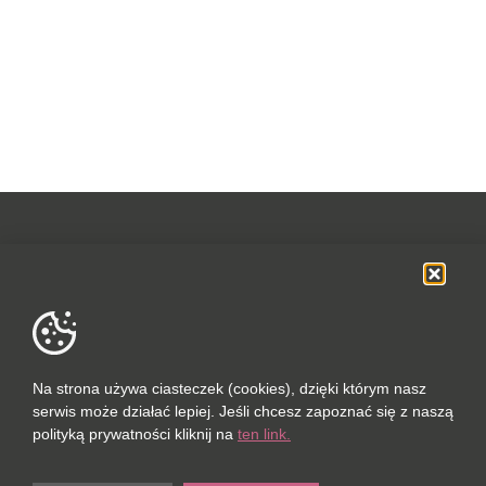
OFERTA
SOCIAL MEDIA
DANE FIRMOWE
Na strona używa ciasteczek (cookies), dzięki którym nasz
serwis może działać lepiej. Jeśli chcesz zapoznać się z naszą
POLUBIONYCH (0 / 10)
polityką prywatności kliknij na
ten link.
PORÓWNAJ (0 / 5)
© 2023