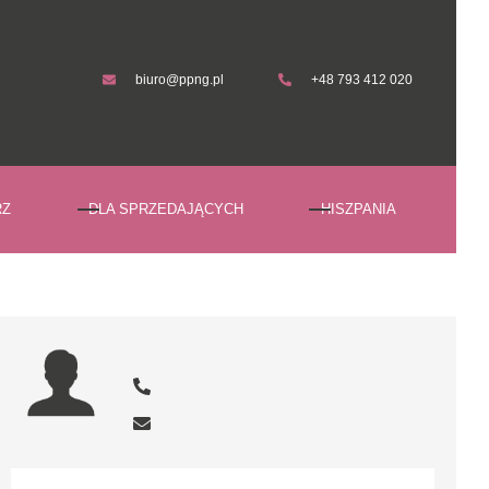
biuro@ppng.pl
+48 793 412 020
biuro@ppng.pl
+48 793 412 020
RZ
DLA SPRZEDAJĄCYCH
HISZPANIA