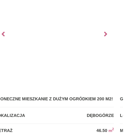
ŁONECZNE MIESZKANIE Z DUŻYM OGRÓDKIEM 200 M2!
GDYNI
OKALIZACJA
DĘBOGÓRZE
LOKAL
2
ETRAŻ
46.50
m
METRA