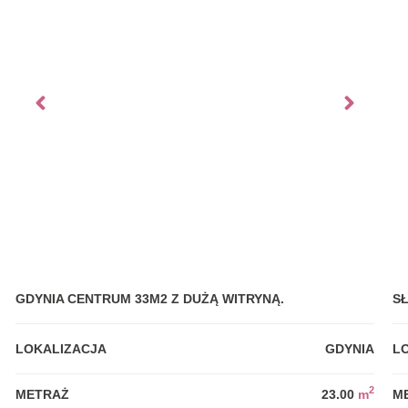
GDYNIA CENTRUM 33M2 Z DUŻĄ WITRYNĄ.
S
LOKALIZACJA
GDYNIA
L
2
METRAŻ
23.00
m
M