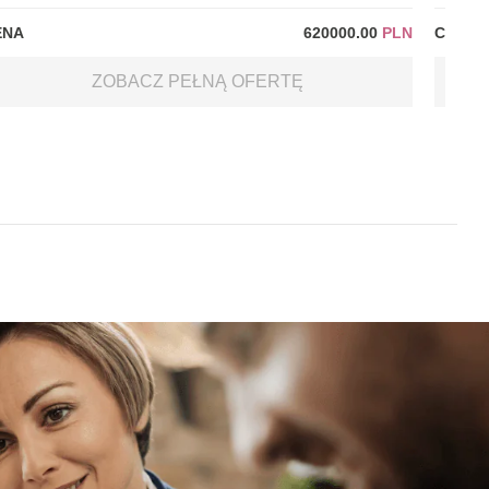
ENA
620000.00
PLN
CENA
ZOBACZ PEŁNĄ OFERTĘ