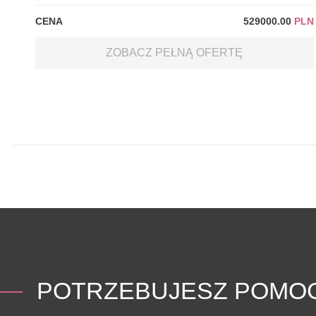
CENA
529000.00
PLN
ZOBACZ PEŁNĄ OFERTĘ
POTRZEBUJESZ POMO