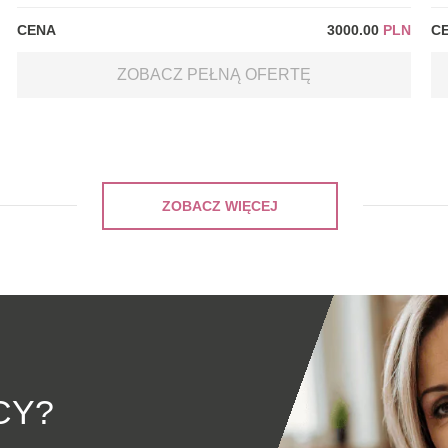
CENA
3000.00
PLN
C
ZOBACZ PEŁNĄ OFERTĘ
ZOBACZ WIĘCEJ
CY?