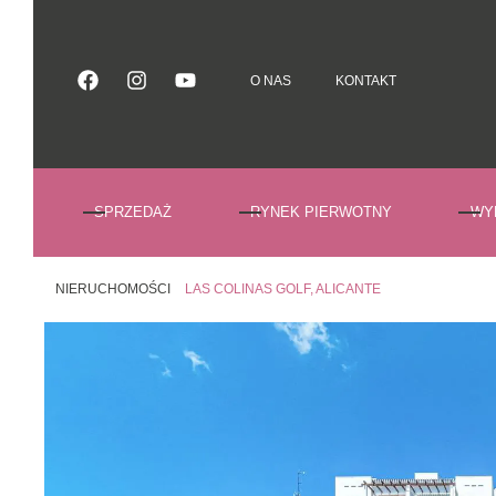
O NAS
KONTAKT
O NAS
KONTAKT
SPRZEDAŻ
RYNEK PIERWOTNY
WY
NIERUCHOMOŚCI
LAS COLINAS GOLF, ALICANTE