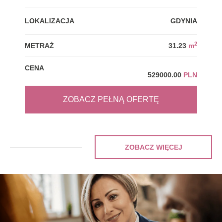
LOKALIZACJA
GDYNIA
LOK
2
METRAŻ
31.23
m
MET
CENA
CEN
529000.00
PLN
ZOBACZ PEŁNĄ OFERTĘ
ZOBACZ WIĘCEJ