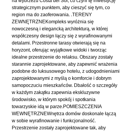
na wybrzeżu Costa del Sol, co czyni tę inwestycję
strategicznym punktem, aby cieszyć się tym, co
region ma do zaoferowania. .TERENY
ZEWNĘTRZNEKompleks wyróżnia się
nowoczesną i elegancką architekturą, w której
współczesny design łączy się z wyrafinowanymi
detalami. Przestronne tarasy otwierają się na
horyzont, oferując wyjątkowe widoki i tworząc
idealne przestrzenie do relaksu. Obszary zostały
starannie zaprojektowane, aby zapewnić wrażenia
podobne do luksusowego hotelu, z udogodnieniami
zaprojektowanymi z myślą o komforcie i dobrym
samopoczuciu mieszkańców. Dbałość o szczegóły
w każdym zakątku zapewnia ekskluzywne
środowisko, w którym spokój i spotkania
towarzyskie idą w parze.POMIESZCZENIA
WEWNĘTRZNEWnętrza domów doskonale łączą
w sobie wyrafinowanie i funkcjonalność.
Przestrzenie zostały zaprojektowane tak, aby