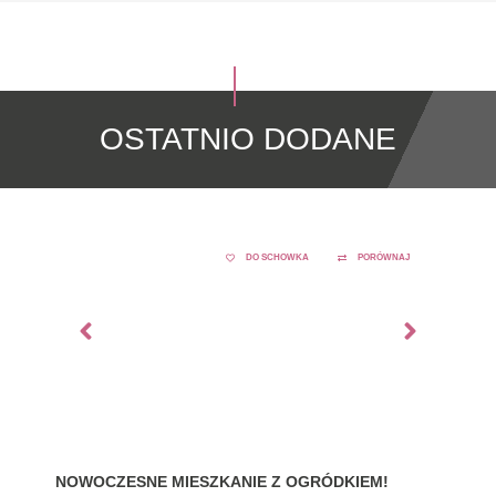
OSTATNIO DODANE
DO SCHOWKA
PORÓWNAJ
NOWOCZESNE MIESZKANIE Z OGRÓDKIEM!
GDY