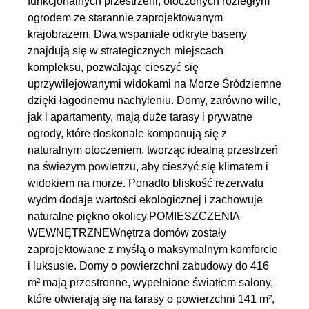
funkcjonalnych przestrzeni, otoczonych rozległym
ogrodem ze starannie zaprojektowanym
krajobrazem. Dwa wspaniałe odkryte baseny
znajdują się w strategicznych miejscach
kompleksu, pozwalając cieszyć się
uprzywilejowanymi widokami na Morze Śródziemne
dzięki łagodnemu nachyleniu. Domy, zarówno wille,
jak i apartamenty, mają duże tarasy i prywatne
ogrody, które doskonale komponują się z
naturalnym otoczeniem, tworząc idealną przestrzeń
na świeżym powietrzu, aby cieszyć się klimatem i
widokiem na morze. Ponadto bliskość rezerwatu
wydm dodaje wartości ekologicznej i zachowuje
naturalne piękno okolicy.POMIESZCZENIA
WEWNĘTRZNEWnętrza domów zostały
zaprojektowane z myślą o maksymalnym komforcie
i luksusie. Domy o powierzchni zabudowy do 416
m² mają przestronne, wypełnione światłem salony,
które otwierają się na tarasy o powierzchni 141 m²,