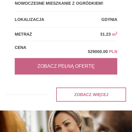
NOWOCZESNE MIESZKANIE Z OGRÓDKIEM!
GDY
LOKALIZACJA
GDYNIA
LOK
2
METRAŻ
31.23
m
MET
CENA
CEN
529000.00
PLN
ZOBACZ PEŁNĄ OFERTĘ
ZOBACZ WIĘCEJ