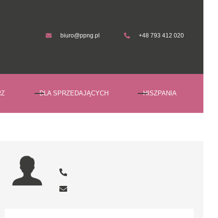
biuro@ppng.pl
+48 793 412 020
biuro@ppng.pl
+48 793 412 020
RZ
DLA SPRZEDAJĄCYCH
HISZPANIA