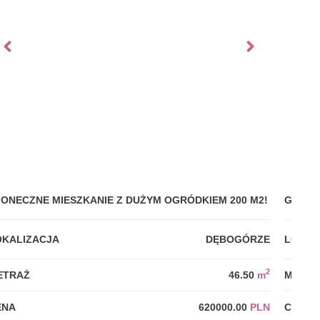
ŁONECZNE MIESZKANIE Z DUŻYM OGRÓDKIEM 200 M2!
GDYNI
OKALIZACJA
DĘBOGÓRZE
LOKAL
2
ETRAŻ
46.50
m
METRA
ENA
620000.00
PLN
CENA