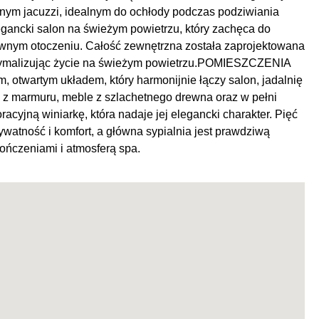
atnym jacuzzi, idealnym do ochłody podczas podziwiania
legancki salon na świeżym powietrzu, który zachęca do
ywnym otoczeniu. Całość zewnętrzna została zaprojektowana
optymalizując życie na świeżym powietrzu.POMIESZCZENIA
wartym układem, który harmonijnie łączy salon, jadalnię
ę z marmuru, meble z szlachetnego drewna oraz w pełni
cyjną winiarkę, która nadaje jej elegancki charakter. Pięć
ywatność i komfort, a główna sypialnia jest prawdziwą
ończeniami i atmosferą spa.