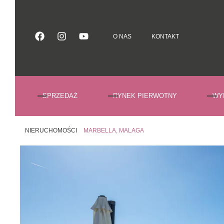
O NAS
KONTAKT
O NAS
KONTAKT
SPRZEDAŻ
RYNEK PIERWOTNY
WY
NIERUCHOMOŚCI
MARBELLA, MALAGA