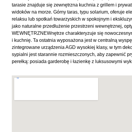
tarasie znajduje się zewnętrzna kuchnia z grillem i pryw
widoków na morze. Górny taras, typu solarium, oferuje e
relaksu lub spotkań towarzyskich w spokojnym i ekskluz
jako naturalne przedłużenie przestrzeni wewnętrznej, 
WEWNĘTRZNEWnętrze charakteryzuje się nowoczesnym, ot
i kuchnię. Ta ostatnia wyposażona jest w centralną wysp
zintegrowane urządzenia AGD wysokiej klasy, w tym dekora
sypialni jest starannie rozmieszczonych, aby zapewnić pr
perełką: posiada garderobę i łazienkę z luksusowymi wyk