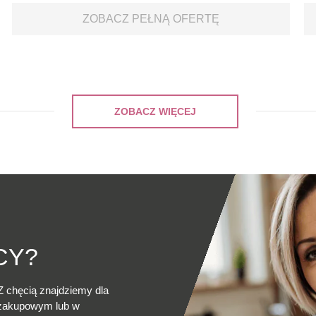
ZOBACZ PEŁNĄ OFERTĘ
ZOBACZ WIĘCEJ
CY?
Z chęcią znajdziemy dla
 zakupowym lub w