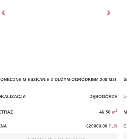
ŁONECZNE MIESZKANIE Z DUŻYM OGRÓDKIEM 200 M2!
GDYNI
OKALIZACJA
DĘBOGÓRZE
LOKAL
2
ETRAŻ
46.50
m
METRA
ENA
620000.00
PLN
CENA