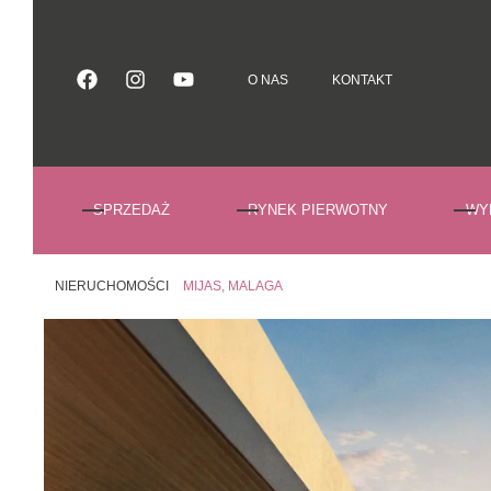
O NAS
KONTAKT
O NAS
KONTAKT
SPRZEDAŻ
RYNEK PIERWOTNY
WY
NIERUCHOMOŚCI
MIJAS, MALAGA