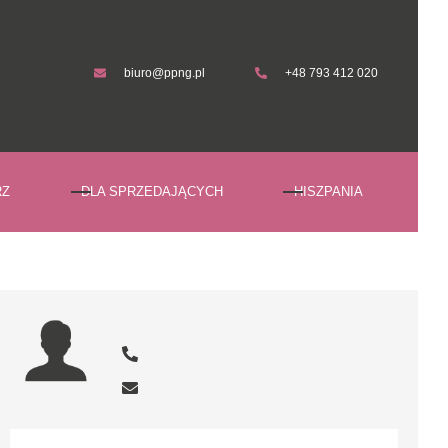
biuro@ppng.pl
+48 793 412 020
biuro@ppng.pl
+48 793 412 020
RZ
DLA SPRZEDAJĄCYCH
HISZPANIA