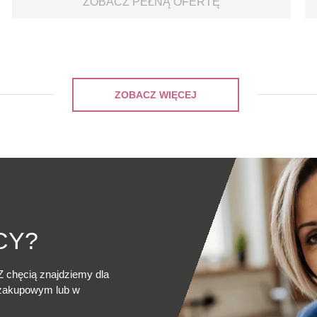
ZOBACZ PEŁNĄ OFERTĘ
ZOBACZ WIĘCEJ
CY?
Z chęcią znajdziemy dla
 zakupowym lub w