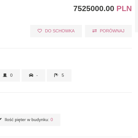
7525000.00
PLN
DO SCHOWKA
PORÓWNAJ
0
-
5
Ilość pięter w budynku:
0