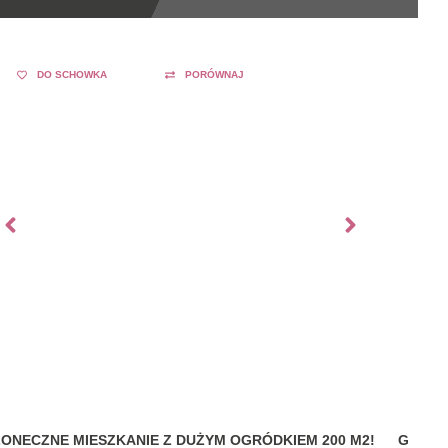
DO SCHOWKA
PORÓWNAJ
ŁONECZNE MIESZKANIE Z DUŻYM OGRÓDKIEM 200 M2!
GDYNI