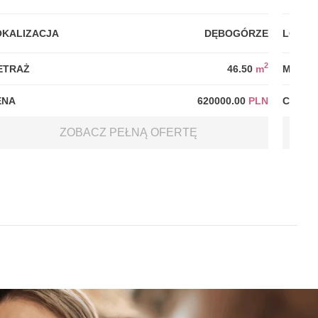
OKALIZACJA
DĘBOGÓRZE
LOKAL
2
ETRAŻ
46.50
m
METRA
ENA
620000.00
PLN
CENA
ZOBACZ PEŁNĄ OFERTĘ