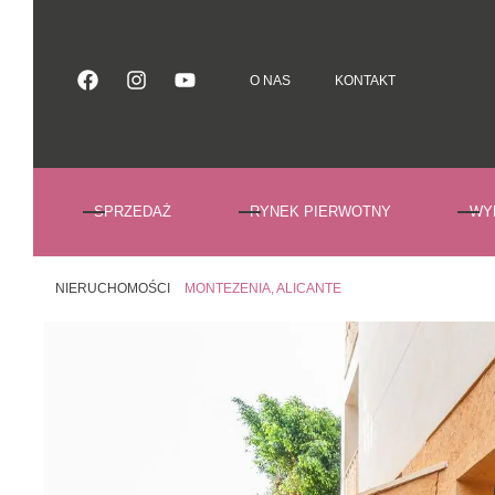
O NAS
KONTAKT
O NAS
KONTAKT
SPRZEDAŻ
RYNEK PIERWOTNY
WY
NIERUCHOMOŚCI
MONTEZENIA, ALICANTE