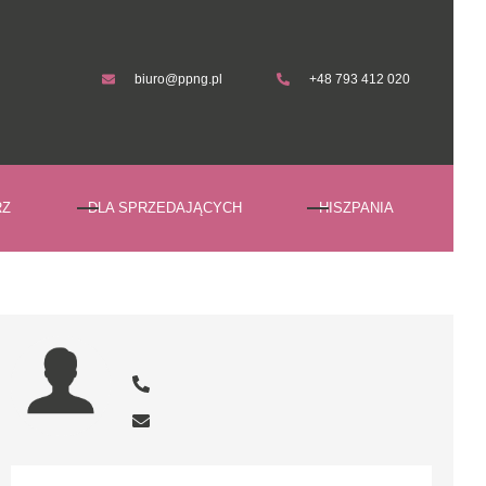
biuro@ppng.pl
+48 793 412 020
biuro@ppng.pl
+48 793 412 020
RZ
DLA SPRZEDAJĄCYCH
HISZPANIA