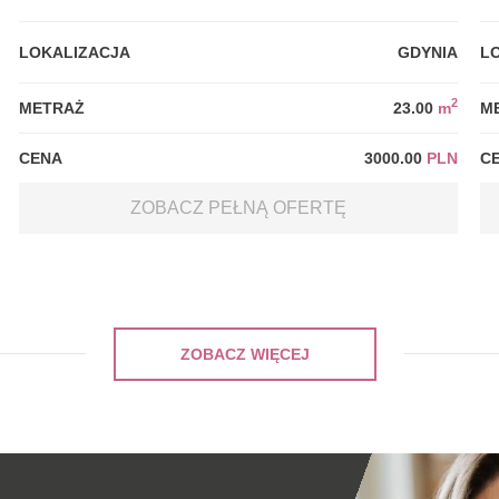
LOKALIZACJA
GDYNIA
L
2
METRAŻ
23.00
m
M
CENA
3000.00
PLN
C
ZOBACZ PEŁNĄ OFERTĘ
ZOBACZ WIĘCEJ