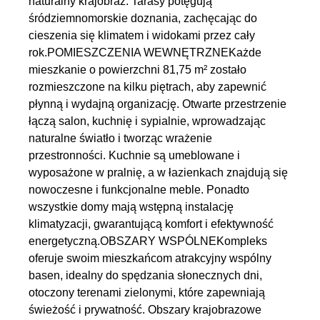
naturalny krajobraz. Tarasy potęgują
śródziemnomorskie doznania, zachęcając do
cieszenia się klimatem i widokami przez cały
rok.POMIESZCZENIA WEWNĘTRZNEKażde
mieszkanie o powierzchni 81,75 m² zostało
rozmieszczone na kilku piętrach, aby zapewnić
płynną i wydajną organizację. Otwarte przestrzenie
łączą salon, kuchnię i sypialnie, wprowadzając
naturalne światło i tworząc wrażenie
przestronności. Kuchnie są umeblowane i
wyposażone w pralnię, a w łazienkach znajdują się
nowoczesne i funkcjonalne meble. Ponadto
wszystkie domy mają wstępną instalację
klimatyzacji, gwarantującą komfort i efektywność
energetyczną.OBSZARY WSPÓLNEKompleks
oferuje swoim mieszkańcom atrakcyjny wspólny
basen, idealny do spędzania słonecznych dni,
otoczony terenami zielonymi, które zapewniają
świeżość i prywatność. Obszary krajobrazowe