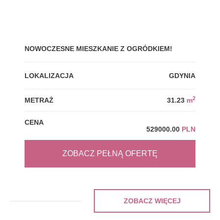
NOWOCZESNE MIESZKANIE Z OGRÓDKIEM!
GDY
LOKALIZACJA
GDYNIA
LOK
2
METRAŻ
31.23
m
MET
CENA
CEN
529000.00
PLN
ZOBACZ PEŁNĄ OFERTĘ
ZOBACZ WIĘCEJ