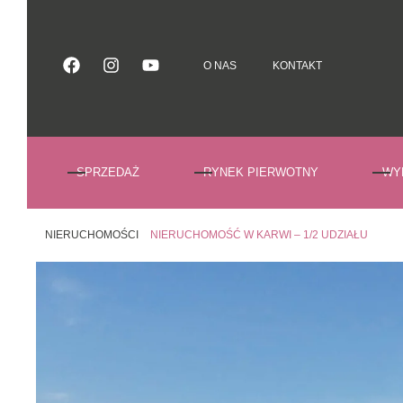
O NAS
KONTAKT
O NAS
KONTAKT
SPRZEDAŻ
RYNEK PIERWOTNY
WY
NIERUCHOMOŚCI
NIERUCHOMOŚĆ W KARWI – 1/2 UDZIAŁU