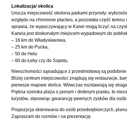
Lokalizacja/ okolica
Urocza miejscowość okolona parkami przyrody; wybrzeże
względu na chronione ptactwo, a pozostała część terenu
sprawia, że wypoczywający w Karwi mogą liczyć na czyste 
Karwia jest doskonałym miejscem wypadowym do pobliskic
– 16 km do Władysławowa,
– 25 km do Pucka,
– 50 do Helu
– 60 do Łeby czy do Sopotu.
Nieruchomości sąsiadujące z przedmiotową są podobnie 
Bliżej centrum miejscowości znajdują się restauracje, bar
pierwsze majowe słońce. Wówczas rozstawiają się stragan
Piękna szeroka plaża o jasnym i drobnym piasku, to niez
turystów, stanowiąc gwarancję pewnych zysków dla osób 
Propozycja skierowana do osób przedsiębiorczych, planuj
Zapraszam do rozmów i na prezentację.