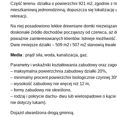
Część terenu- działka o powierzchni 921 m2, zgodnie z m
mieszkaniową jednorodzinną; dopuszcza się lokalizację u
rekreacji.
Na niej posadowiono lekkie drewniane domki niezwiązan
doskonałe źródło dochodów począwszy od czerwca, aż d
poważnie zainteresowanych klientów. Istnieje możliwoś
Dwie mniejsze działki – 509 m2 i 507 m2 stanowią trwałe
Media
: prąd/ siła, woda, kanalizacja, gaz.
Parametry i wskaźniki kształtowania zabudowy oraz zago
– maksymalna powierzchnia zabudowy działki 20%,
– minimalny procent powierzchni biologicznie czynnej 30
– wysokość zabudowy nie więcej niż 12 m,
– formy zabudowy nie określono,
– rodzaj i pokrycie dachu- dwu lub wielospadowe o kącie
nie dotyczy lukarn).
Dojazd utwardzona drogą gminną.