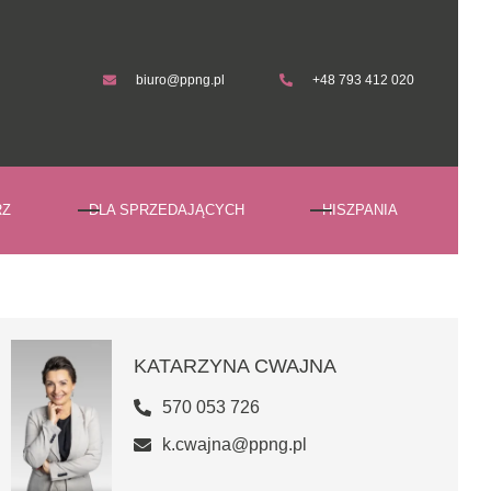
biuro@ppng.pl
+48 793 412 020
biuro@ppng.pl
+48 793 412 020
RZ
DLA SPRZEDAJĄCYCH
HISZPANIA
KATARZYNA CWAJNA
570 053 726
k.cwajna@ppng.pl