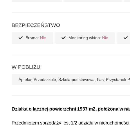
BEZPIECZEŃSTWO
Brama:
Nie
Monitoring wideo:
Nie
W POBLIŻU
Apteka, Przedszkole, Szkoła podstawowa, Las, Przystanek 
Działka o łącznej powierzchni 1937 m2, położona w n
Przedmiotem sprzedaży jest 1/2 udziału w nieruchomości 