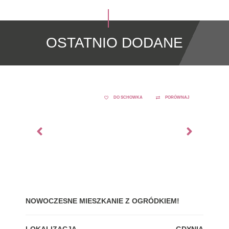
OSTATNIO DODANE
DO SCHOWKA
PORÓWNAJ
NOWOCZESNE MIESZKANIE Z OGRÓDKIEM!
GDY