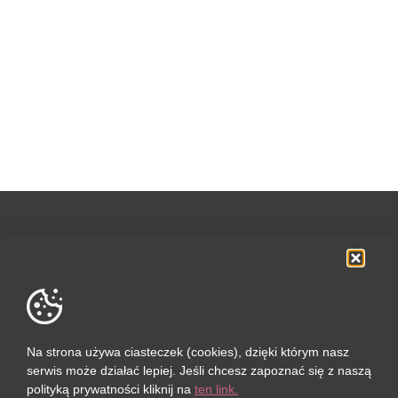
OFERTA
SOCIAL MEDIA
DANE FIRMOWE
Na strona używa ciasteczek (cookies), dzięki którym nasz
serwis może działać lepiej. Jeśli chcesz zapoznać się z naszą
POLUBIONYCH (0 / 10)
polityką prywatności kliknij na
ten link.