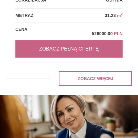
LOKALIZACJA
GDYNIA
LOK
2
METRAŻ
31.23
m
MET
CENA
CEN
529000.00
PLN
ZOBACZ PEŁNĄ OFERTĘ
ZOBACZ WIĘCEJ