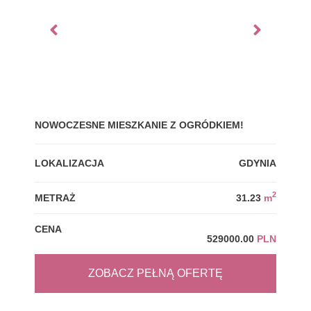
NOWOCZESNE MIESZKANIE Z OGRÓDKIEM!
GDY
LOKALIZACJA
GDYNIA
LOK
2
METRAŻ
31.23
m
MET
CENA
CEN
529000.00
PLN
ZOBACZ PEŁNĄ OFERTĘ