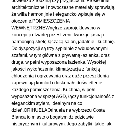
powietrzu z rodziną czy przyjaciółmi. Proste linie
architektoniczne i nowoczesne materiały sprawiają,
że willa harmonijnie i elegancko wpisuje się w
otoczenie.POMIESZCZENIA
WEWNĘTRZNEWnętrze zaprojektowano w
koncepcji otwartej przestrzeni, tworząc jasną i
harmonijną strefę łączącą salon, jadalnię i kuchnię.
Do dyspozycji są trzy sypialnie z wbudowanymi
szafami, w tym główna z prywatną łazienką, oraz
druga, w pełni wyposażona łazienka. Wysokiej
jakości wykończenia, klimatyzacja z funkcją
chłodzenia i ogrzewania oraz duże przeszklenia
zapewniają komfort i doskonałe doświetlenie
każdego pomieszczenia. Kuchnia, w pełni
wyposażona w sprzęt AGD, łączy funkcjonalność z
eleganckim stylem, idealnym na co
dzień.ORIHUELAOrihuela na wybrzeżu Costa
Blanca to miasto o bogatym dziedzictwie
historycznym i kulturowym. Jego zabytki, takie jak