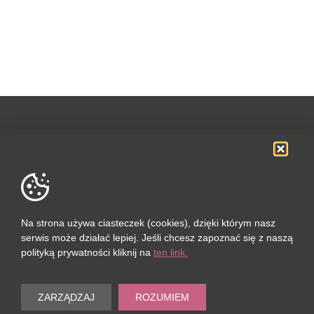
OFERTA
SOCIAL MEDIA
DANE FIRMOWE
Na strona używa ciasteczek (cookies), dzięki którym nasz
serwis może działać lepiej. Jeśli chcesz zapoznać się z naszą
POLUBIONYCH (0 / 10)
polityką prywatności kliknij na
ten link.
PORÓWNAJ (0 / 5)
© 2023
ZARZĄDZAJ
ROZUMIEM
Wyczyść
PORT-REAL ESTATE SP. Z O.O.