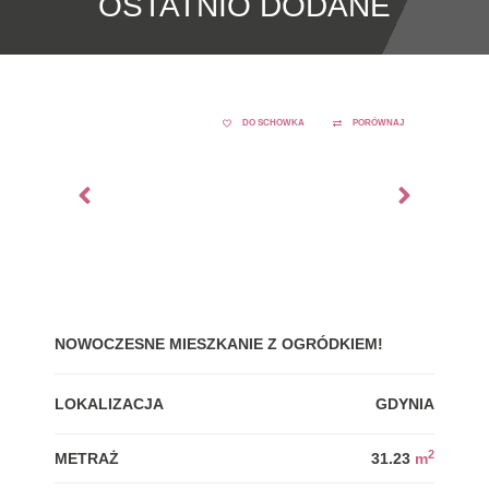
OSTATNIO DODANE
DO SCHOWKA
PORÓWNAJ
NOWOCZESNE MIESZKANIE Z OGRÓDKIEM!
GDY
LOKALIZACJA
GDYNIA
LOK
2
METRAŻ
31.23
m
MET