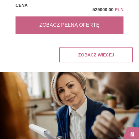
CENA
CEN
529000.00
PLN
ZOBACZ PEŁNĄ OFERTĘ
ZOBACZ WIĘCEJ