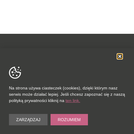
OFERTA
SOCIAL MEDIA
DANE FIRMOWE
Na strona używa ciasteczek (cookies), dzięki którym nasz
serwis może działać lepiej. Jeśli chcesz zapoznać się z naszą
POLUBIONYCH (0 / 10)
polityką prywatności kliknij na
ten link.
PORÓWNAJ (0 / 5)
© 2023
ZARZĄDZAJ
ROZUMIEM
Wyczyść
PORT-REAL ESTATE SP. Z O.O.