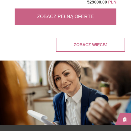
529000.00
PLN
ZOBACZ PEŁNĄ OFERTĘ
ZOBACZ WIĘCEJ