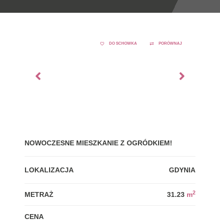
DO SCHOWKA
PORÓWNAJ
NOWOCZESNE MIESZKANIE Z OGRÓDKIEM!
GDY
LOKALIZACJA
GDYNIA
LOK
2
METRAŻ
31.23
m
MET
CENA
CEN