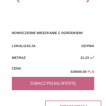
NOWOCZESNE MIESZKANIE Z OGRÓDKIEM!
GDY
LOKALIZACJA
GDYNIA
LOK
2
METRAŻ
31.23
m
MET
CENA
CEN
529000.00
PLN
ZOBACZ PEŁNĄ OFERTĘ