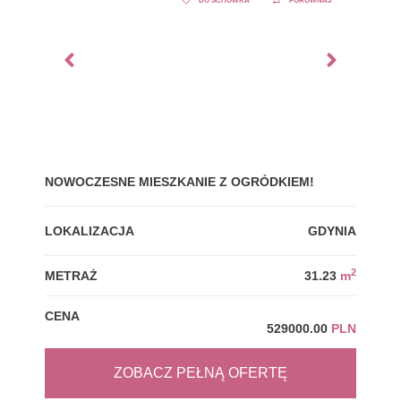
DO SCHOWKA
PORÓWNAJ
NOWOCZESNE MIESZKANIE Z OGRÓDKIEM!
GDY
LOKALIZACJA
GDYNIA
LOK
2
METRAŻ
31.23
m
MET
CENA
CEN
529000.00
PLN
ZOBACZ PEŁNĄ OFERTĘ