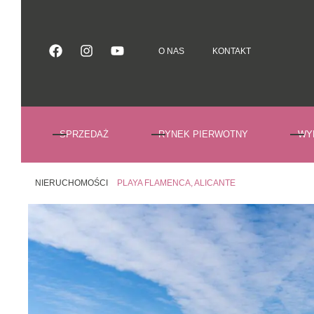
O NAS
KONTAKT
O NAS
KONTAKT
SPRZEDAŻ
RYNEK PIERWOTNY
WY
NIERUCHOMOŚCI
PLAYA FLAMENCA, ALICANTE