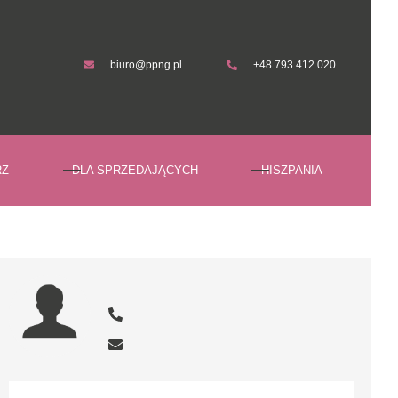
biuro@ppng.pl
+48 793 412 020
biuro@ppng.pl
+48 793 412 020
RZ
DLA SPRZEDAJĄCYCH
HISZPANIA