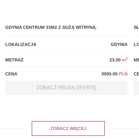
GDYNIA CENTRUM 33M2 Z DUŻĄ WITRYNĄ.
S
LOKALIZACJA
GDYNIA
L
2
METRAŻ
23.00
m
M
CENA
3000.00
PLN
C
ZOBACZ PEŁNĄ OFERTĘ
ZOBACZ WIĘCEJ