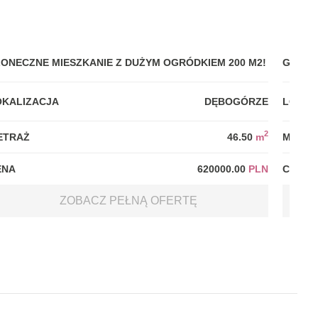
ŁONECZNE MIESZKANIE Z DUŻYM OGRÓDKIEM 200 M2!
GDYNI
OKALIZACJA
DĘBOGÓRZE
LOKAL
2
ETRAŻ
46.50
m
METRA
ENA
620000.00
PLN
CENA
ZOBACZ PEŁNĄ OFERTĘ