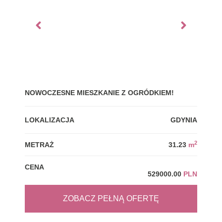
NOWOCZESNE MIESZKANIE Z OGRÓDKIEM!
GDY
LOKALIZACJA
GDYNIA
LOK
2
METRAŻ
31.23
m
MET
CENA
CEN
529000.00
PLN
ZOBACZ PEŁNĄ OFERTĘ