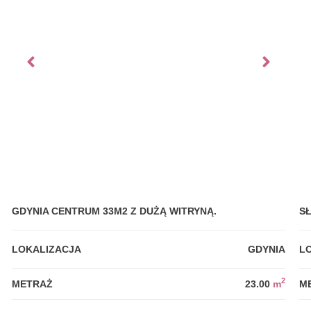
GDYNIA CENTRUM 33M2 Z DUŻĄ WITRYNĄ.
S
LOKALIZACJA
GDYNIA
L
2
METRAŻ
23.00
m
M