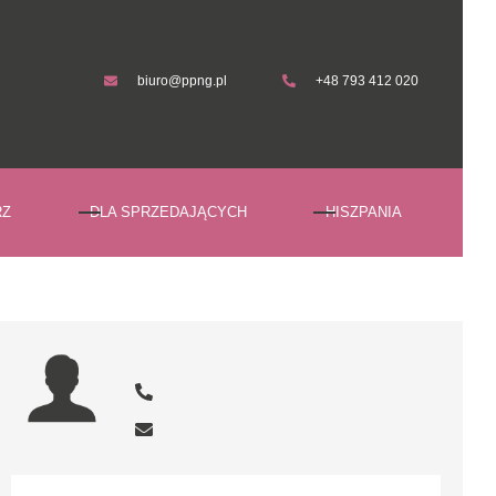
biuro@ppng.pl
+48 793 412 020
biuro@ppng.pl
+48 793 412 020
RZ
DLA SPRZEDAJĄCYCH
HISZPANIA