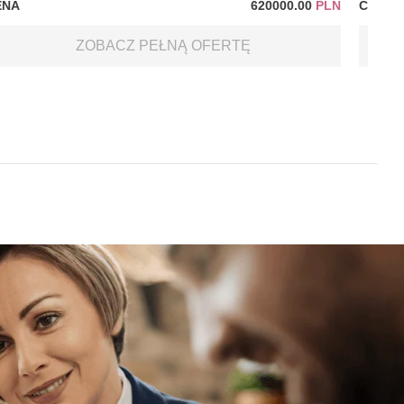
ENA
620000.00
PLN
CENA
ZOBACZ PEŁNĄ OFERTĘ