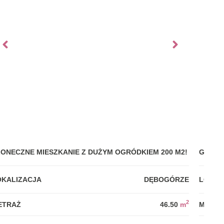
ŁONECZNE MIESZKANIE Z DUŻYM OGRÓDKIEM 200 M2!
GDYNI
OKALIZACJA
DĘBOGÓRZE
LOKAL
2
ETRAŻ
46.50
m
METRA