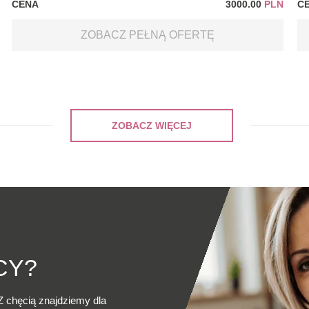
CENA
3000.00
PLN
C
ZOBACZ PEŁNĄ OFERTĘ
ZOBACZ WIĘCEJ
CY?
Z chęcią znajdziemy dla