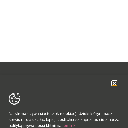
OFERTA
SOCIAL MEDIA
DANE FIRMOWE
Na strona używa ciasteczek (cookies), dzięki którym nasz
serwis może działać lepiej. Jeśli chcesz zapoznać się z naszą
POLUBIONYCH (0 / 10)
polityką prywatności kliknij na
ten link.