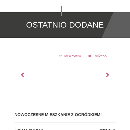
OSTATNIO DODANE
DO SCHOWKA
PORÓWNAJ
NOWOCZESNE MIESZKANIE Z OGRÓDKIEM!
GDY