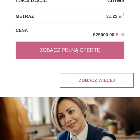
LOKALIZACJA
GDYNIA
LOK
2
METRAŻ
31.23
m
MET
CENA
CEN
529000.00
PLN
ZOBACZ PEŁNĄ OFERTĘ
ZOBACZ WIĘCEJ