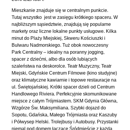
Mieszkanie znajduje się w centralnym punkcie.
Tutaj wszystko jest w zasięgu krótkiego spaceru. W
najbliższym sąsiedztwie, znajdują się popularne
markety oraz liczne lokalne punkty usługowe. Kilka
minut do Plaży Miejskiej, Skweru Kościuszki i
Bulwaru Nadmorskiego. Tuż obok nowoczesny
Park Centralny – idealny na poranny jogging,
spacer z dziećmi, albo dla osób lubiących
szaleństwa na deskorolce. Teatr Muzyczny, Teatr
Miejski, Gdyńskie Centrum Filmowe (kino studyjne)
oraz klimatyczne kawiarnie i topowe restauracje na
ul. Świętojańskiej. Krótki spacer dzieli od Centrum
Handlowego Riviera. Perfekcyjnie skomunikowane
miejsce z całym Trójmiastem. SKM Gdynia Główna,
Wzgórze Św. Maksymiliana. Szybki dojazd do
Sopotu, Gdańska, Małego Trójmiasta oraz Kaszuby
i Półwysep Helski. Trolejbusy i Autobusy. Przystanki
niemal pod domem łączące Śródmieście z każdą